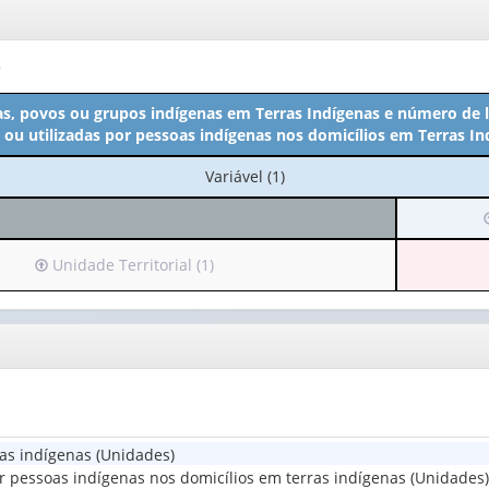
o
s, povos ou grupos indígenas em Terras Indígenas e número de l
 ou utilizadas por pessoas indígenas nos domicílios em Terras In
No
Variável (1)
cabeçalho:
I
Variável
(1)
Irá
Unidade Territorial (1)
para
o
cabeçalho
(possui
v
apenas
1
valor):
(
as indígenas (Unidades)
Unidade
r pessoas indígenas nos domicílios em terras indígenas (Unidades)
Territorial