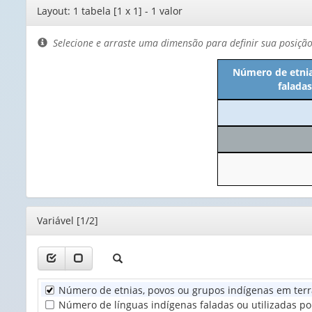
Editor
Layout: 1 tabela [1 x 1] - 1 valor
de
layout
Selecione e arraste uma dimensão para definir sua posiçã
Número de etnia
faladas
Editor
Variável [1/2]
Número de etnias, povos ou grupos indígenas em terr
Número de línguas indígenas faladas ou utilizadas po