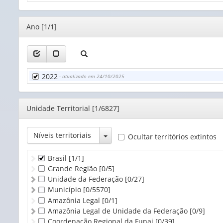
Editor
Ano [1/1]
2022
- atualizado em 24/10/2025
Editor
Unidade Territorial [1/6827]
Toggle Dropdown
Níveis territoriais
Ocultar territórios extintos
Brasil
[1/1]
Grande Região
[0/5]
Unidade da Federação
[0/27]
Município
[0/5570]
Amazônia Legal
[0/1]
Amazônia Legal de Unidade da Federação
[0/9]
Coordenação Regional da Funai
[0/39]