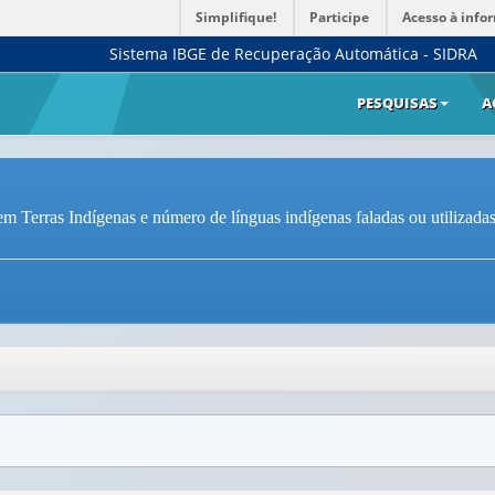
Simplifique!
Participe
Acesso à info
Sistema IBGE de Recuperação Automática - SIDRA
PESQUISAS
A
m Terras Indígenas e número de línguas indígenas faladas ou utilizadas