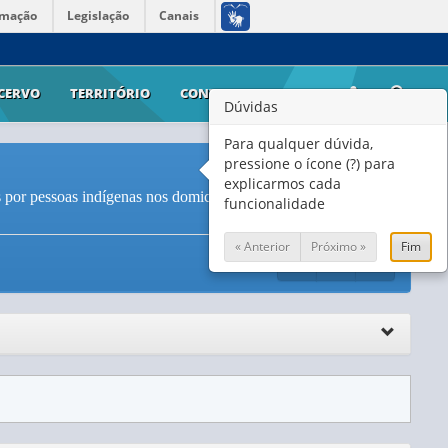
rmação
Legislação
Canais
CERVO
TERRITÓRIO
CONTATO
AJUDA
Dúvidas
Para qualquer dúvida,
pressione o ícone (?) para
explicarmos cada
 por pessoas indígenas nos domicílios em Terras Indígenas
funcionalidade
« Anterior
Próximo »
Fim