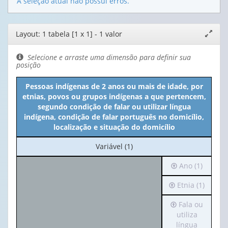
A seleção atual não possui erros.
Editor
Layout: 1 tabela [1 x 1] - 1 valor
Expand
de
janela
layout
Selecione e arraste uma dimensão para definir sua
posição
Pessoas indígenas de 2 anos ou mais de idade, por
etnias, povos ou grupos indígenas a que pertencem,
segundo condição de falar ou utilizar língua
indígena, condição de falar português no domicílio,
localização e situação do domicílio
No
Variável (1)
cabeçalho:
Irá
Ano (1)
Variável
para
(1)
Irá
Etnia (1)
o
para
cabeçalho
Irá
Fala ou
o
(possui
para
utiliza
cabeçalho
apenas
o
língua
(possui
1