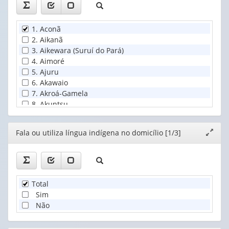
1. Aconã
2. Aikanã
3. Aikewara (Suruí do Pará)
4. Aimoré
5. Ajuru
6. Akawaio
7. Akroá-Gamela
8. Akuntsu
9. Akuriyó
10. Amahuaca
Editor
Fala ou utiliza língua indígena no domicílio [1/3]
Expand
11. Amanayé
janela
12. Amondáwa
13. Anacé
14. Anambé
15. Anapuru Muypurá
Total
16. Andoke
Sim
17. Apalai
Não
18. Apiaká
19. Apinayé