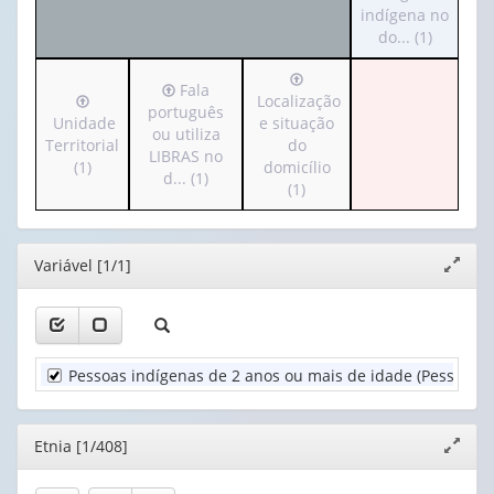
cabeçalho
indígena no
apenas
valor):
(possui
do... (1)
1
apenas
valor):
Ano
Irá
1
(1)
Irá
Fala
Irá
para
Localização
valor):
Etnia
para
português
para
o
Unidade
e situação
(1)
o
ou utiliza
o
cabeçalho
Territorial
do
Fala
cabeçalho
LIBRAS no
cabeçalho
(possui
(1)
domicílio
ou
(possui
d... (1)
(possui
apenas
(1)
utiliza
apenas
apenas
1
língua
1
1
valor):
indígena
valor):
valor):
no
Editor
Variável [1/1]
Expand
Localização
do...
Fala
janela
Unidade
e
(1)
português
Territorial
situação
ou
(1)
do
utiliza
domicílio
Pessoas indígenas de 2 anos ou mais de idade (Pessoas)
LIBRAS
(1)
no
d...
(1)
Editor
Etnia [1/408]
Expand
janela