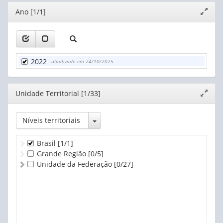
41. Atikum
42. Avá-Canoeiro
Editor
Ano [1/1]
Expand
43. Awa Guajá
janela
44. Aweti
45. Awuara
46. Baenã
2022
47. Bakairi
- atualizado em 24/10/2025
48. Banawá
49. Baniwa
Editor
Unidade Territorial [1/33]
Expand
50. Bará
janela
51. Barasána
52. Baré
Toggle Dropdown
Níveis territoriais
53. Bora
54. Borari
Brasil
[1/1]
55. Bororo
Grande Região
[0/5]
56. Borum Krem
Unidade da Federação
[0/27]
57. Botocudo
58. Cabixi
59. Caboclos do Assu
60. Camasuri