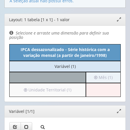
A seleção atual não possui erros.
Editor
Layout: 1 tabela [1 x 1] - 1 valor
Expand
de
janela
layout
Selecione e arraste uma dimensão para definir sua
posição
IPCA dessazonalizado - Série histórica com a
variação mensal (a partir de janeiro/1998)
No
Variável (1)
cabeçalho:
Irá
Mês (1)
Variável
para
(1)
o
Irá
Unidade Territorial (1)
cabeçalho
para
(possui
o
apenas
cabeçalho
Editor
Variável [1/1]
Expand
1
(possui
janela
valor):
apenas
1
Mês