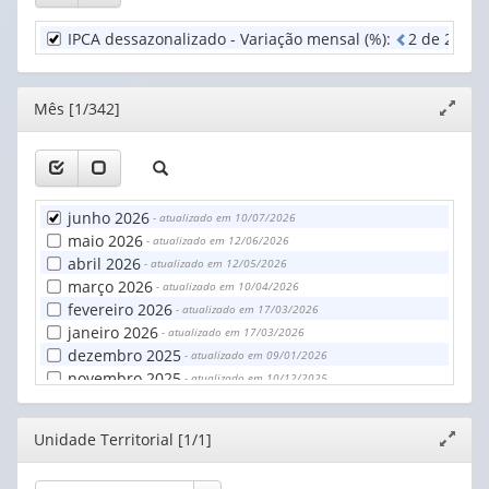
valor):
(1)
IPCA dessazonalizado - Variação mensal (%)
:
2
d
e
2
ca
Unidade
Territorial
(1)
Editor
Mês [1/342]
Expand
janela
junho 2026
- atualizado em 10/07/2026
maio 2026
- atualizado em 12/06/2026
abril 2026
- atualizado em 12/05/2026
março 2026
- atualizado em 10/04/2026
fevereiro 2026
- atualizado em 17/03/2026
janeiro 2026
- atualizado em 17/03/2026
dezembro 2025
- atualizado em 09/01/2026
novembro 2025
- atualizado em 10/12/2025
outubro 2025
- atualizado em 11/11/2025
setembro 2025
- atualizado em 09/10/2025
Editor
Unidade Territorial [1/1]
Expand
agosto 2025
- atualizado em 10/09/2025
janela
julho 2025
- atualizado em 12/08/2025