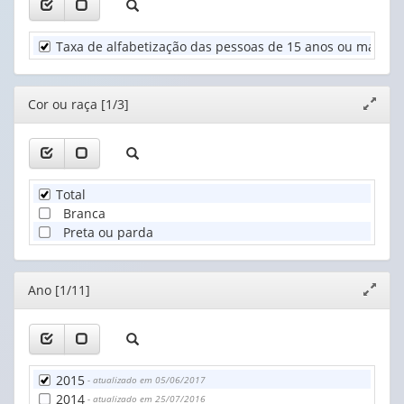
Cor
valor):
ou
Taxa de alfabetização das pessoas de 15 anos ou mais de
raça
Unidade
(1)
Territorial
(1)
Editor
Cor ou raça [1/3]
Expand
janela
Total
Branca
Preta ou parda
Editor
Ano [1/11]
Expand
janela
2015
- atualizado em 05/06/2017
2014
- atualizado em 25/07/2016