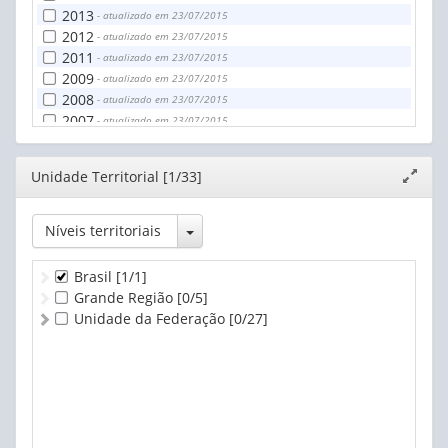
2013
- atualizado em 23/07/2015
2012
- atualizado em 23/07/2015
2011
- atualizado em 23/07/2015
2009
- atualizado em 23/07/2015
2008
- atualizado em 23/07/2015
2007
- atualizado em 23/07/2015
2006
- atualizado em 23/07/2015
2005
- atualizado em 23/07/2015
Editor
Unidade Territorial [1/33]
Expand
2004
- atualizado em 23/07/2015
janela
Toggle Dropdown
Níveis territoriais
Brasil
[1/1]
Grande Região
[0/5]
Unidade da Federação
[0/27]