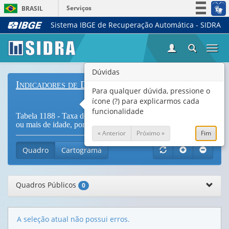
Serviços
BRASIL
Sistema IBGE de Recuperação Automática - SIDRA
Simplifique!
Participe
Togg
Acesso à informação
navi
Legislação
Dúvidas
Indicadores de Desenvolvimento Sustentável
Canais
Para qualquer dúvida, pressione o
ícone (?) para explicarmos cada
funcionalidade
Tabela 1188 - Taxa de alfabetização das pessoas de 15 anos
ou mais de idade, por cor ou raça (
Vide Notas
)
« Anterior
Próximo »
Fim
Quadro
Cartograma
Quadros Públicos
0
A seleção atual não possui erros.