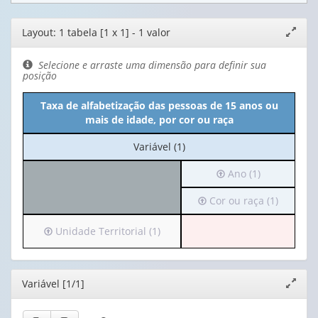
Editor
Layout: 1 tabela [1 x 1] - 1 valor
Expand
de
janela
layout
Selecione e arraste uma dimensão para definir sua
posição
Taxa de alfabetização das pessoas de 15 anos ou
mais de idade, por cor ou raça
No
Variável (1)
cabeçalho:
Irá
Ano (1)
Variável
para
(1)
Irá
Cor ou raça (1)
o
para
cabeçalho
o
(possui
Irá
Unidade Territorial (1)
cabeçalho
apenas
para
(possui
1
o
apenas
valor):
cabeçalho
Editor
Variável [1/1]
Expand
1
(possui
janela
valor):
Ano
apenas
(1)
1