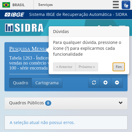
Serviços
BRASIL
Sistema IBGE de Recuperação Automática - SIDRA
Simplifique!
Participe
Togg
Dúvidas
Acesso à informação
navi
Legislação
Para qualquer dúvida, pressione o
ícone (?) para explicarmos cada
Pesquisa Mensal de Comércio
Canais
funcionalidade
Tabela 1263 - Índices de volume e de receita nominal de
vendas no comércio varejista, por tipos de índice (2000 =
« Anterior
Próximo »
Fim
100 - série encerrada em dezembro de 2003)
Quadro
Cartograma
Quadros Públicos
0
A seleção atual não possui erros.