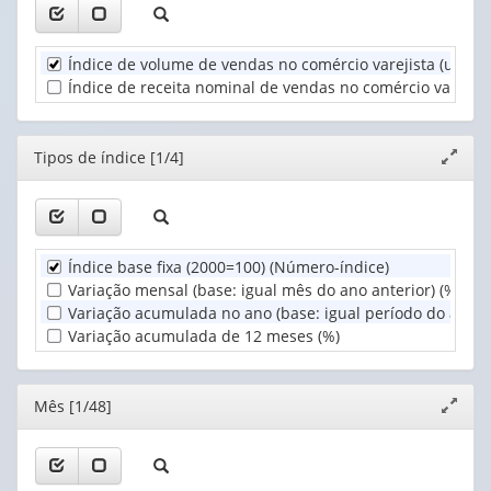
(1)
1
Tipos
valor):
de
Índice de volume de vendas no comércio varejista (unidade
índice
Unidade
Índice de receita nominal de vendas no comércio varejista
(1)
Territorial
(1)
Editor
Tipos de índice [1/4]
Expand
janela
Índice base fixa (2000=100) (Número-índice)
Variação mensal (base: igual mês do ano anterior) (%)
Variação acumulada no ano (base: igual período do ano an
Variação acumulada de 12 meses (%)
Editor
Mês [1/48]
Expand
janela