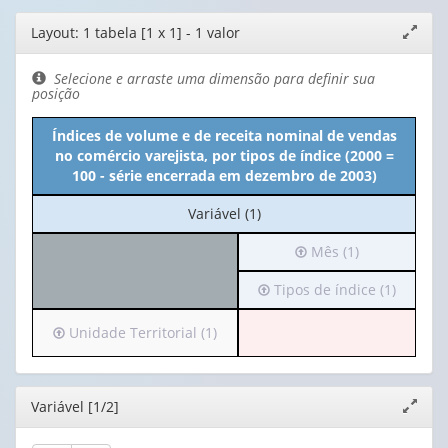
Editor
Layout: 1 tabela [1 x 1] - 1 valor
Expand
de
janela
layout
Selecione e arraste uma dimensão para definir sua
posição
Índices de volume e de receita nominal de vendas
no comércio varejista, por tipos de índice (2000 =
100 - série encerrada em dezembro de 2003)
No
Variável (1)
cabeçalho:
Irá
Mês (1)
Variável
para
(1)
Irá
Tipos de índice (1)
o
para
cabeçalho
o
(possui
Irá
Unidade Territorial (1)
cabeçalho
apenas
para
(possui
1
o
apenas
valor):
cabeçalho
Editor
Variável [1/2]
Expand
1
(possui
janela
valor):
Mês
apenas