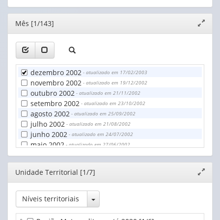
Territorial
(1)
Editor
Mês [1/143]
Expand
janela
dezembro 2002
- atualizado em 17/02/2003
novembro 2002
- atualizado em 19/12/2002
outubro 2002
- atualizado em 21/11/2002
setembro 2002
- atualizado em 23/10/2002
agosto 2002
- atualizado em 25/09/2002
julho 2002
- atualizado em 21/08/2002
junho 2002
- atualizado em 24/07/2002
maio 2002
- atualizado em 27/06/2002
abril 2002
- atualizado em 24/05/2002
março 2002
- atualizado em 26/04/2002
Editor
Unidade Territorial [1/7]
Expand
fevereiro 2002
- atualizado em 27/03/2002
janela
janeiro 2002
- atualizado em 26/02/2002
dezembro 2001
- atualizado em 28/02/2002
Toggle Dropdown
Níveis territoriais
novembro 2001
- atualizado em 28/02/2002
outubro 2001
- atualizado em 28/02/2002