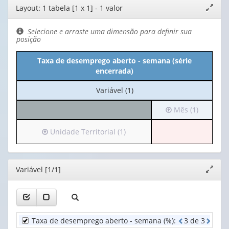
Editor
Layout: 1 tabela [1 x 1] - 1 valor
Expand
de
janela
layout
Selecione e arraste uma dimensão para definir sua
posição
Taxa de desemprego aberto - semana (série
encerrada)
No
Variável (1)
cabeçalho:
Irá
Mês (1)
Variável
para
(1)
o
Irá
Unidade Territorial (1)
cabeçalho
para
(possui
o
apenas
cabeçalho
Editor
Variável [1/1]
Expand
1
(possui
janela
valor):
apenas
1
Mês
valor):
(1)
Taxa de desemprego aberto - semana (%)
:
3
d
e
3
casa
Unidade