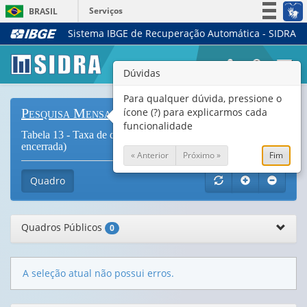
Serviços
BRASIL
Sistema IBGE de Recuperação Automática - SIDRA
Simplifique!
Participe
Togg
Dúvidas
Acesso à informação
navi
Legislação
Para qualquer dúvida, pressione o
ícone (?) para explicarmos cada
Pesquisa Mensal de Emprego
Canais
funcionalidade
Tabela 13 - Taxa de desemprego aberto - semana (série
encerrada)
« Anterior
Próximo »
Fim
Quadro
Quadros Públicos
0
A seleção atual não possui erros.