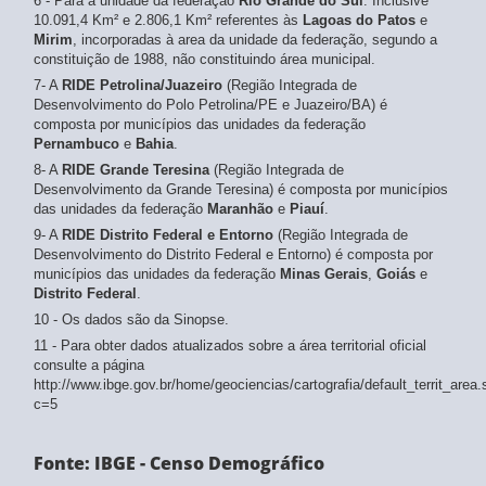
6 - Para a unidade da federação
Rio Grande do Sul
: Inclusive
10.091,4 Km² e 2.806,1 Km² referentes às
Lagoas do Patos
e
Mirim
, incorporadas à area da unidade da federação, segundo a
constituição de 1988, não constituindo área municipal.
7- A
RIDE Petrolina/Juazeiro
(Região Integrada de
Desenvolvimento do Polo Petrolina/PE e Juazeiro/BA) é
composta por municípios das unidades da federação
Pernambuco
e
Bahia
.
8- A
RIDE Grande Teresina
(Região Integrada de
Desenvolvimento da Grande Teresina) é composta por municípios
das unidades da federação
Maranhão
e
Piauí
.
9- A
RIDE Distrito Federal e Entorno
(Região Integrada de
Desenvolvimento do Distrito Federal e Entorno) é composta por
municípios das unidades da federação
Minas Gerais
,
Goiás
e
Distrito Federal
.
10 - Os dados são da Sinopse.
11 - Para obter dados atualizados sobre a área territorial oficial
consulte a página
http://www.ibge.gov.br/home/geociencias/cartografia/default_territ_area
c=5
Fonte: IBGE - Censo Demográfico