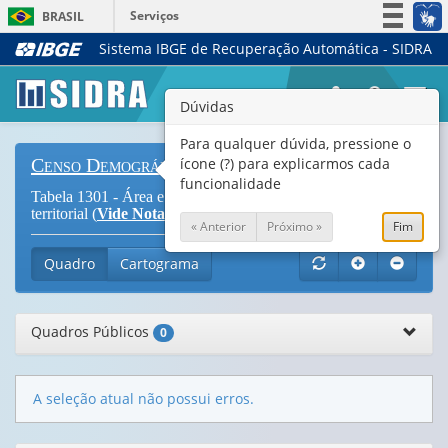
Serviços
BRASIL
Sistema IBGE de Recuperação Automática - SIDRA
Simplifique!
Participe
Togg
Dúvidas
Acesso à informação
navi
Legislação
Para qualquer dúvida, pressione o
ícone (?) para explicarmos cada
Censo Demográfico
Canais
funcionalidade
Tabela 1301 - Área e Densidade demográfica da unidade
territorial (
Vide Notas
)
« Anterior
Próximo »
Fim
Quadro
Cartograma
Quadros Públicos
0
A seleção atual não possui erros.