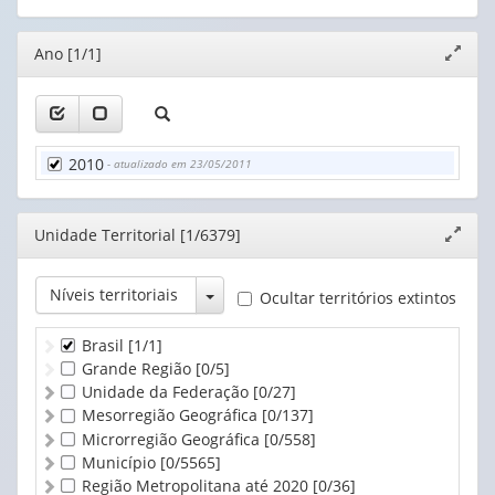
(1)
Editor
Ano [1/1]
Expand
janela
2010
- atualizado em 23/05/2011
Editor
Unidade Territorial [1/6379]
Expand
janela
Toggle Dropdown
Níveis territoriais
Ocultar territórios extintos
Brasil
[1/1]
Grande Região
[0/5]
Unidade da Federação
[0/27]
Mesorregião Geográfica
[0/137]
Microrregião Geográfica
[0/558]
Município
[0/5565]
Região Metropolitana até 2020
[0/36]