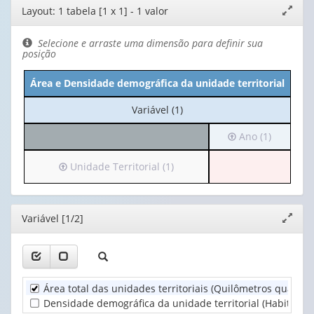
Editor
Layout: 1 tabela [1 x 1] - 1 valor
Expand
de
janela
layout
Selecione e arraste uma dimensão para definir sua
posição
Área e Densidade demográfica da unidade territorial
No
Variável (1)
cabeçalho:
Irá
Ano (1)
Variável
para
(1)
o
Irá
Unidade Territorial (1)
cabeçalho
para
(possui
o
apenas
cabeçalho
Editor
Variável [1/2]
Expand
1
(possui
janela
valor):
apenas
1
Ano
valor):
(1)
Área total das unidades territoriais (Quilômetros quadra
Unidade
Densidade demográfica da unidade territorial (Habitante
Territorial