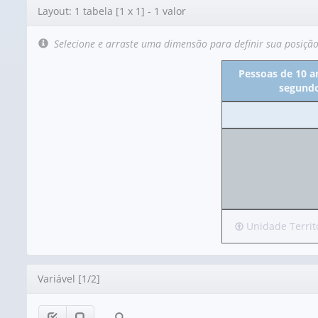
Editor
Layout: 1 tabela [1 x 1] - 1 valor
de
layout
Selecione e arraste uma dimensão para definir sua posiçã
Pessoas de 10 an
segundo
Irá
Unidade Territo
para
o
cabeçalho
Editor
Variável [1/2]
(possui
apenas
1