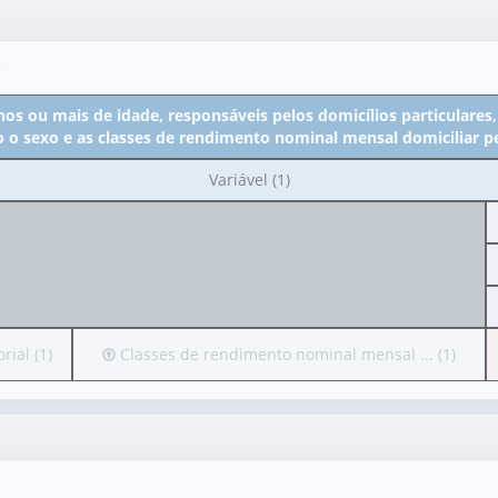
o
os ou mais de idade, responsáveis pelos domicílios particulares,
 o sexo e as classes de rendimento nominal mensal domiciliar pe
No
Variável (1)
cabeçalho:
Variável
(1)
Irá
rial (1)
Classes de rendimento nominal mensal ... (1)
para
o
cabeçalho
(possui
apenas
1