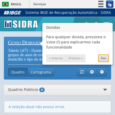
Serviços
BRASIL
Sistema IBGE de Recuperação Automática - SIDRA
Simplifique!
Participe
Togg
Dúvidas
Acesso à informação
navi
Legislação
Para qualquer dúvida, pressione o
ícone (?) para explicarmos cada
Censo Demográfico
Canais
funcionalidade
Tabela 1475 - Domicílios particulares permanentes por
grupos de anos de estudo da pessoa responsável pelo
« Anterior
Próximo »
Fim
domicílio e tipo do domicílio (
Vide Notas
)
Quadro
Cartograma
Quadros Públicos
0
A seleção atual não possui erros.