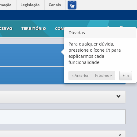
rmação
Legislação
Canais
CERVO
TERRITÓRIO
CONTATO
AJUDA
Dúvidas
Para qualquer dúvida,
pressione o ícone (?) para
explicarmos cada
funcionalidade
« Anterior
Próximo »
Fim
Expandir/