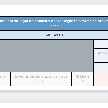
o
nte, por situação do domicílio e sexo, segundo a forma de declar
idade
No
Variável (1)
cabeçalho:
Variável
(1)
Irá
Situ
para
o
cabeç
(possu
Irá
Irá
rial
Forma de declaração da idade
Idade
apena
para
para
(1)
(1)
1
o
o
valor):
cabeçalho
cabeçalho
(possui
(possui
Situa
apenas
apenas
do
1
1
domicí