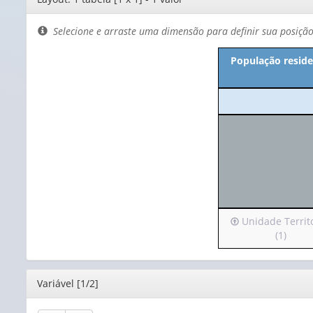
de
layout
Selecione e arraste uma dimensão para definir sua posiçã
População reside
Irá
Unidade Territo
para
(1)
o
cabeçalho
(possui
Editor
Variável [1/2]
apenas
1