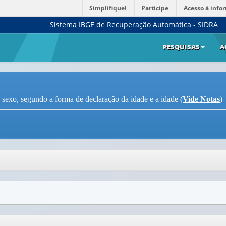
Simplifique!
Participe
Acesso à info
Sistema IBGE de Recuperação Automática - SIDRA
PESQUISAS
A
 sexo, segundo a forma de declaração da idade e a idade (
Vide Notas
)