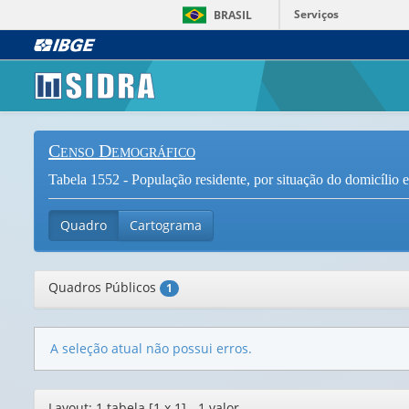
Serviços
BRASIL
Censo Demográfico
Tabela 1552 - População residente, por situação do domicílio e
Quadro
Cartograma
Quadros Públicos
1
A seleção atual não possui erros.
Editor
Layout: 1 tabela [1 x 1] - 1 valor