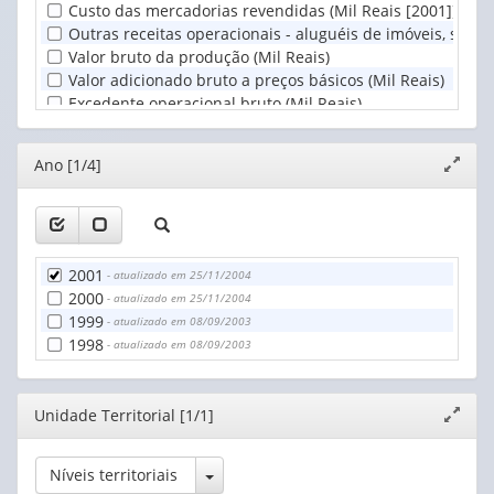
Custo das mercadorias revendidas (Mil Reais [2001])
Outras receitas operacionais - aluguéis de imóveis, subven
Valor bruto da produção (Mil Reais)
Valor adicionado bruto a preços básicos (Mil Reais)
Excedente operacional bruto (Mil Reais)
Editor
Ano [1/4]
Expand
janela
2001
- atualizado em 25/11/2004
2000
- atualizado em 25/11/2004
1999
- atualizado em 08/09/2003
1998
- atualizado em 08/09/2003
Editor
Unidade Territorial [1/1]
Expand
janela
Toggle Dropdown
Níveis territoriais