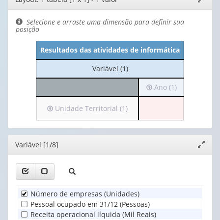
de
janela
layout
Selecione e arraste uma dimensão para definir sua
posição
Resultados das atividades de informática
No
Variável (1)
cabeçalho:
Irá
Ano (1)
Variável
para
(1)
o
Irá
Unidade Territorial (1)
cabeçalho
para
(possui
o
apenas
cabeçalho
Editor
Variável [1/8]
Expand
1
(possui
janela
valor):
apenas
1
Ano
valor):
(1)
Número de empresas (Unidades)
Unidade
Pessoal ocupado em 31/12 (Pessoas)
Territorial
Receita operacional líquida (Mil Reais)
(1)