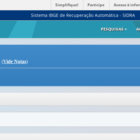
Simplifique!
Participe
Acesso à info
Sistema IBGE de Recuperação Automática - SIDRA
PESQUISAS
A
 (
Vide Notas
)