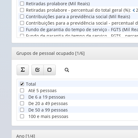
Retiradas prolabore (Mil Reais)
Retiradas prolabore - percentual do total geral (%)
:
Contribuições para a previdência social (Mil Reais)
Contribuições para a previdência social - percentual do
Fundo de garantia do tempo de serviço - FGTS (Mil Rea
Fundo de garantia do tempo de serviço - FGTS - percent
Indenizações por dispensa (Mil Reais)
Indenizações por dispensa - percentual do total geral 
Editor
Grupos de pessoal ocupado [1/6]
Benefícios concedidos aos empregados (Mil Reais)
Benefícios concedidos aos empregados - percentual do 
Total
Até 5 pessoas
De 6 a 19 pessoas
De 20 a 49 pessoas
De 50 a 99 pessoas
100 e mais pessoas
Editor
Ano [1/4]