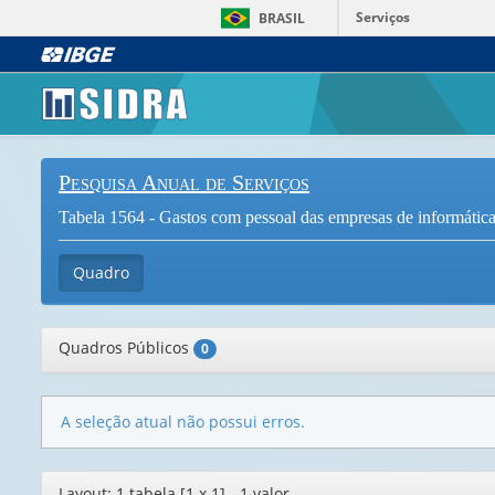
Serviços
BRASIL
Pesquisa Anual de Serviços
Tabela 1564 - Gastos com pessoal das empresas de informática
Quadro
Quadros Públicos
0
A seleção atual não possui erros.
Editor
Layout: 1 tabela [1 x 1] - 1 valor