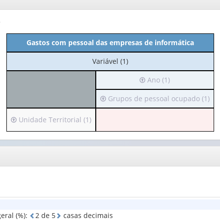
o
Gastos com pessoal das empresas de informática
No
Variável (1)
cabeçalho:
Irá
Ano (1)
Variável
para
(1)
Irá
Grupos de pessoal ocupado (1)
o
para
cabeçalho
o
(possui
Irá
Unidade Territorial (1)
cabeçalho
apenas
para
(possui
1
o
apenas
valor):
cabeçalho
1
(possui
valor):
Ano
apenas
(1)
1
Grupos
valor):
de
pessoal
Unidade
eral (%)
:
2
d
e
5
casas decimais
ocupado
Territorial