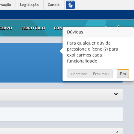
rmação
Legislação
Canais
CERVO
TERRITÓRIO
CONTATO
AJUDA
Dúvidas
Para qualquer dúvida,
pressione o ícone (?) para
explicarmos cada
funcionalidade
« Anterior
Próximo »
Fim
Expandir/