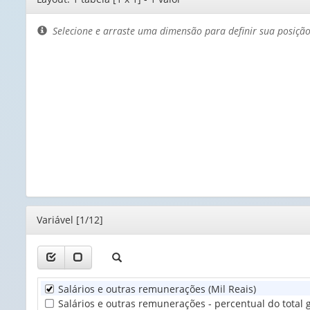
de
layout
Selecione e arraste uma dimensão para definir sua posiçã
Editor
Variável [1/12]
Salários e outras remunerações (Mil Reais)
Salários e outras remunerações - percentual do total g