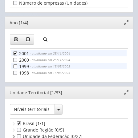
Número de empresas (Unidades)
Editor
Ano [1/4]
Expand
janela
2001
- atualizado em 25/11/2004
2000
- atualizado em 25/11/2004
1999
- atualizado em 15/05/2003
1998
- atualizado em 15/05/2003
Editor
Unidade Territorial [1/33]
Expand
janela
Toggle Dropdown
Níveis territoriais
Brasil
[1/1]
Grande Região
[0/5]
Unidade da Federação
[0/27]