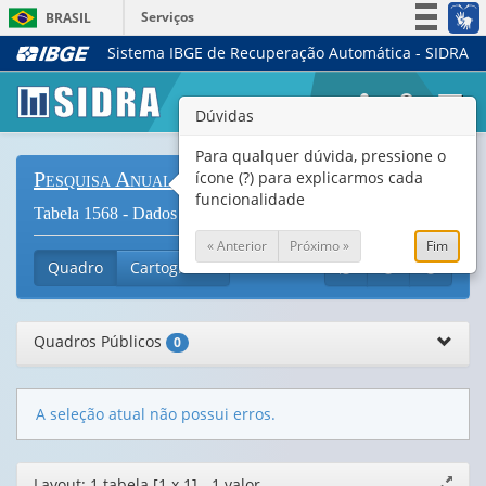
Serviços
BRASIL
Sistema IBGE de Recuperação Automática - SIDRA
Simplifique!
Participe
Togg
Dúvidas
Acesso à informação
navi
Legislação
Para qualquer dúvida, pressione o
ícone (?) para explicarmos cada
Pesquisa Anual de Serviços
Canais
funcionalidade
Tabela 1568 - Dados gerais das empresas de informática
« Anterior
Próximo »
Fim
Quadro
Cartograma
Quadros Públicos
0
A seleção atual não possui erros.
Editor
Layout: 1 tabela [1 x 1] - 1 valor
Expand