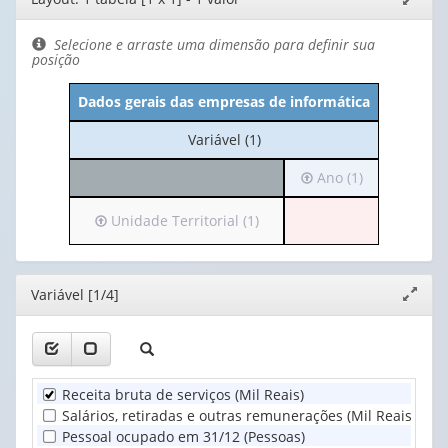
de
janela
layout
Selecione e arraste uma dimensão para definir sua
posição
Dados gerais das empresas de informática
No
Variável (1)
cabeçalho:
Irá
Ano (1)
Variável
para
(1)
o
Irá
Unidade Territorial (1)
cabeçalho
para
(possui
o
apenas
cabeçalho
Editor
Variável [1/4]
Expand
1
(possui
janela
valor):
apenas
1
Ano
valor):
(1)
Receita bruta de serviços (Mil Reais)
Unidade
Salários, retiradas e outras remunerações (Mil Reais)
Territorial
Pessoal ocupado em 31/12 (Pessoas)
(1)