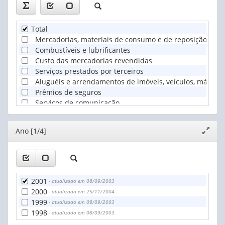
Total
Mercadorias, materiais de consumo e de reposição
Combustíveis e lubrificantes
Custo das mercadorias revendidas
Serviços prestados por terceiros
Aluguéis e arrendamentos de imóveis, veículos, máqui
Prêmios de seguros
Serviços de comunicação
Energia elétrica, gás, água e esgoto
Outros custos e despesas operacionais
Editor
Ano [1/4]
Expand
janela
2001
- atualizado em 08/09/2003
2000
- atualizado em 25/11/2004
1999
- atualizado em 08/09/2003
1998
- atualizado em 08/09/2003