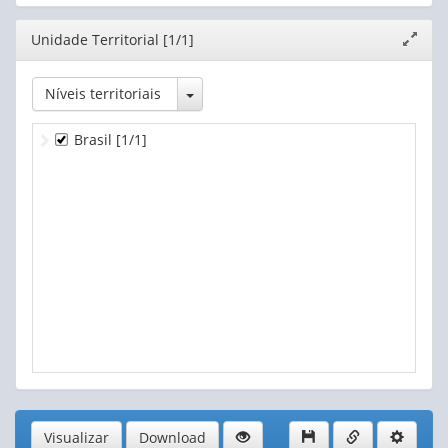
Editor
Unidade Territorial [1/1]
Expand
janela
Toggle Dropdown
Níveis territoriais
Brasil
[1/1]
Visualizar
Download