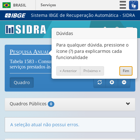
Serviços
BRASIL
Sistema IBGE de Recuperação Automática - SIDRA
Simplifique!
Participe
Togg
Dúvidas
Acesso à informação
navi
Legislação
Para qualquer dúvida, pressione o
ícone (?) para explicarmos cada
Pesquisa Anual de Serviços
Canais
funcionalidade
Tabela 1583 - Consumo intermediário das atividades de
serviços prestados às empresas
« Anterior
Próximo »
Fim
Quadro
Quadros Públicos
0
A seleção atual não possui erros.