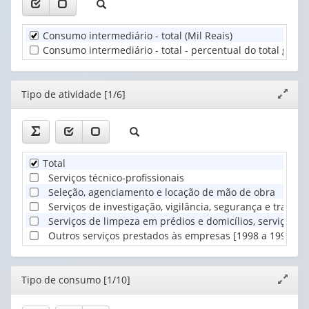
valor):
valor):
de
atividade
Unidade
Tipo
(1)
Consumo intermediário - total (Mil Reais)
Territorial
de
Consumo intermediário - total - percentual do total geral 
(1)
consumo
(1)
Editor
Tipo de atividade [1/6]
Expand
janela
Total
Serviços técnico-profissionais
Seleção, agenciamento e locação de mão de obra
Serviços de investigação, vigilância, segurança e transp
Serviços de limpeza em prédios e domicílios, serviços f
Outros serviços prestados às empresas [1998 a 1999]
Editor
Tipo de consumo [1/10]
Expand
janela