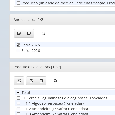
Produção (unidade de medida: vide classificação 'Prod
(1)
Editor
Ano da safra [1/2]
Safra 2025
Safra 2026
Editor
Produto das lavouras [1/37]
Total
1 Cereais, leguminosas e oleaginosas (Toneladas)
1.1 Algodão herbáceo (Toneladas)
1.2 Amendoim (1ª Safra) (Toneladas)
1.3 Amendoim (2ª Safra) (Toneladas)