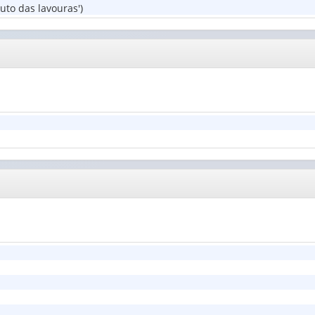
uto das lavouras')
lavouras
(1)