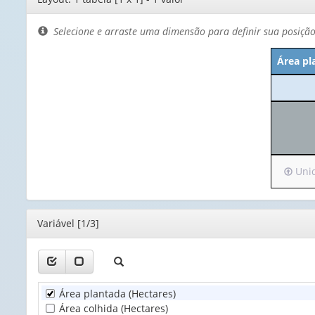
de
layout
Selecione e arraste uma dimensão para definir sua posiçã
Área pl
Irá
Unid
para
o
cabeç
Editor
Variável [1/3]
(possu
apena
1
valor):
Área plantada (Hectares)
Unida
Área colhida (Hectares)
Territo