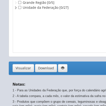
8 Cacau (Toneladas)
Grande Região
[0/5]
9 Café arábica (Toneladas)
Unidade da Federação
[0/27]
10 Café canephora (Toneladas)
11 Cana-de-açúcar (Toneladas)
12 Castanha-de-caju (Toneladas)
15 Fumo (Toneladas)
17 Juta (Toneladas)
18 Laranja (Toneladas)
21 Mandioca (Toneladas)
24 Tomate (Toneladas)
25 Uva (Toneladas)
Visualizar
Download
Notas:
1 - Para as Unidades da Federação que, por força do calendário agr
2 - A tabela compara, a cada mês, o valor da estimativa da safra no
3 - Produtos que compõem o grupo de cereais, leguminosas e oleag
soja (em grão), aveia (em grão), centeio (em grão), cevada (em grão),