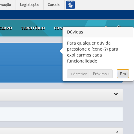
rmação
Legislação
Canais
CERVO
TERRITÓRIO
CONTATO
AJUDA
Dúvidas
Para qualquer dúvida,
pressione o ícone (?) para
explicarmos cada
funcionalidade
« Anterior
Próximo »
Fim
Expandir/