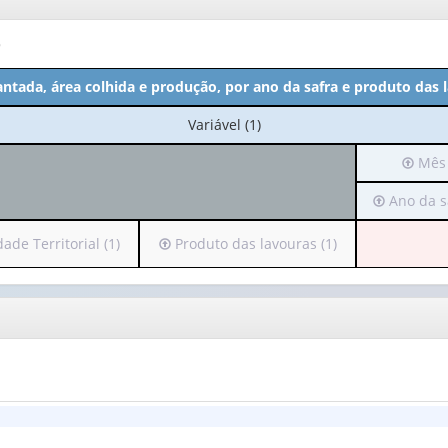
o
antada, área colhida e produção, por ano da safra e produto das 
No
Variável (1)
cabeçalho:
Irá
Mês 
Variável
para
(1)
Irá
Ano da sa
o
para
cabeça
o
(possu
Irá
ade Territorial (1)
Produto das lavouras (1)
cabeçalho
apena
para
(possui
1
o
apenas
valor):
alho
cabeçalho
1
i
(possui
valor):
Mês
s
apenas
(1)
1
Ano
valor):
da
safra
de
Produto
(1)
rial
das