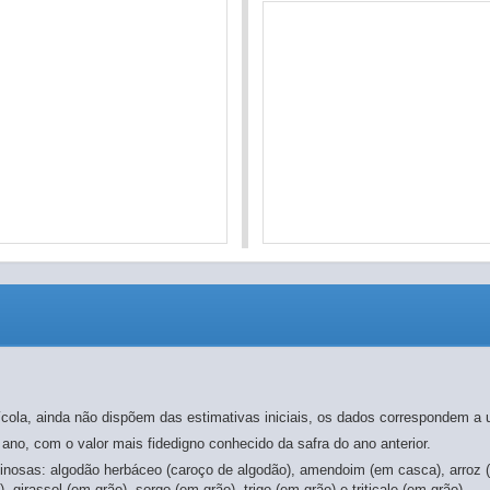
ícola, ainda não dispõem das estimativas iniciais, os dados correspondem a u
 ano, com o valor mais fidedigno conhecido da safra do ano anterior.
inosas: algodão herbáceo (caroço de algodão), amendoim (em casca), arroz (
 girassol (em grão), sorgo (em grão), trigo (em grão) e triticale (em grão).