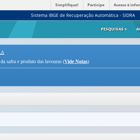
Simplifique!
Participe
Acesso à info
Sistema IBGE de Recuperação Automática - SIDRA
PESQUISAS
A
la
da safra e produto das lavouras (
Vide Notas
)