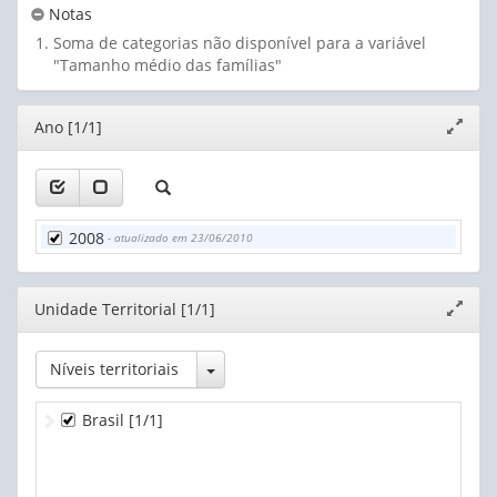
Notas
Soma de categorias não disponível para a variável
"Tamanho médio das famílias"
Editor
Ano [1/1]
Expand
janela
2008
- atualizado em 23/06/2010
Editor
Unidade Territorial [1/1]
Expand
janela
Toggle Dropdown
Níveis territoriais
Brasil
[1/1]