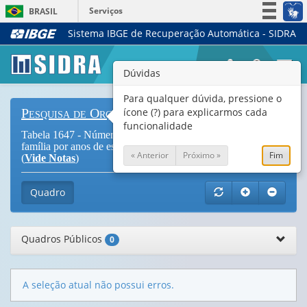
Serviços
BRASIL
Sistema IBGE de Recuperação Automática - SIDRA
Simplifique!
Participe
Togg
Dúvidas
Acesso à informação
navi
Legislação
Para qualquer dúvida, pressione o
ícone (?) para explicarmos cada
Pesquisa de Orçamentos Familiares
Canais
funcionalidade
Tabela 1647 - Número de famílias e Tamanho médio da
família por anos de estudo da pessoa de referência da família
« Anterior
Próximo »
Fim
(
Vide Notas
)
Quadro
Quadros Públicos
0
A seleção atual não possui erros.