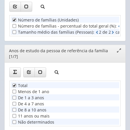
Anos
valor):
de
estudo
Unidade
da
Número de famílias (Unidades)
Territorial
pessoa
Número de famílias - percentual do total geral (%)
:
2
d
(1)
de
Tamanho médio das famílias (Pessoas)
:
2
d
e
2
casas d
referênci...
(1)
Editor
Anos de estudo da pessoa de referência da família
Expand
[1/7]
janela
Total
Menos de 1 ano
De 1 a 3 anos
De 4 a 7 anos
De 8 a 10 anos
11 anos ou mais
Não determinados