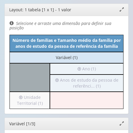
Editor
Layout: 1 tabela [1 x 1] - 1 valor
Expand
de
janela
layout
Selecione e arraste uma dimensão para definir sua
posição
Número de famílias e Tamanho médio da família por
anos de estudo da pessoa de referência da família
No
Variável (1)
cabeçalho:
Irá
Ano (1)
Variável
para
(1)
Irá
Anos de estudo da pessoa de
o
para
referênci... (1)
cabeçalho
o
(possui
Irá
Unidade
cabeçalho
apenas
para
Territorial (1)
(possui
1
o
apenas
valor):
cabeçalho
1
(possui
valor):
Ano
Editor
Variável [1/3]
Expand
apenas
(1)
janela
1