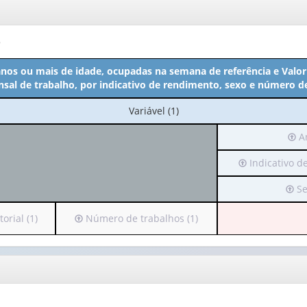
o
anos ou mais de idade, ocupadas na semana de referência e Valo
al de trabalho, por indicativo de rendimento, sexo e número d
No
Variável (1)
cabeçalho:
Irá
An
Variável
par
(1)
Irá
Indicativo d
o
para
cab
Irá
Se
o
(pos
para
cabeçalho
ape
o
(possui
Irá
orial (1)
Número de trabalhos (1)
1
cabe
apenas
para
valor
(pos
1
o
ape
valor):
cabeçalho
An
1
(possui
(1)
valor
Indicativo
apenas
de
1