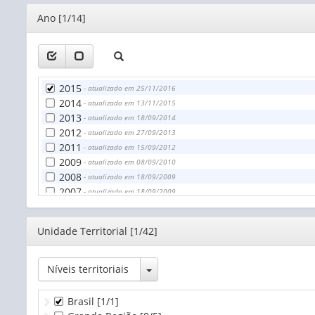
Editor
Ano [1/14]
2015
- atualizado em 25/11/2016
2014
- atualizado em 13/11/2015
2013
- atualizado em 18/09/2014
2012
- atualizado em 27/09/2013
2011
- atualizado em 15/09/2012
2009
- atualizado em 08/09/2010
2008
- atualizado em 18/09/2009
2007
- atualizado em 18/09/2009
2006
- atualizado em 13/04/2010
2005
- atualizado em 08/04/2010
Editor
Unidade Territorial [1/42]
2004
- atualizado em 09/04/2010
2003
- atualizado em 29/04/2010
2002
- atualizado em 26/04/2010
Toggle Dropdown
Níveis territoriais
2001
- atualizado em 05/05/2010
Brasil
[1/1]