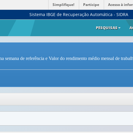
Simplifique!
Participe
Acesso à info
Sistema IBGE de Recuperação Automática - SIDRA
PESQUISAS
A
na semana de referência e Valor do rendimento médio mensal de trabalh