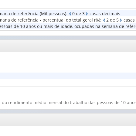
Sex
rendimento
valor):
(1)
(1)
ana de referência (Mil pessoas)
:
0
d
e
3
casas decimais
Número
na de referência - percentual do total geral (%)
:
2
d
e
5
casas 
de
ssoas de 10 anos ou mais de idade, ocupadas na semana de referê
trabalhos
(1)
lor do rendimento médio mensal do trabalho das pessoas de 10 ano