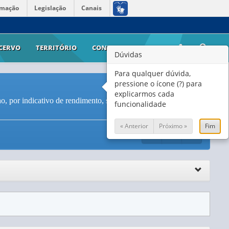
rmação
Legislação
Canais
CERVO
TERRITÓRIO
CONTATO
AJUDA
Dúvidas
Para qualquer dúvida,
pressione o ícone (?) para
explicarmos cada
o, por indicativo de rendimento, sexo e número de trabalhos
funcionalidade
« Anterior
Próximo »
Fim