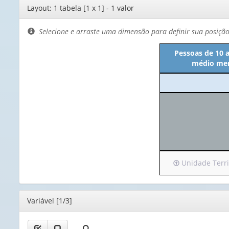
Editor
Layout: 1 tabela [1 x 1] - 1 valor
de
layout
Selecione e arraste uma dimensão para definir sua posiçã
Pessoas de 10 
médio mens
Irá
Unidade Territ
para
o
cabeçalho
Editor
Variável [1/3]
(possui
apenas
1