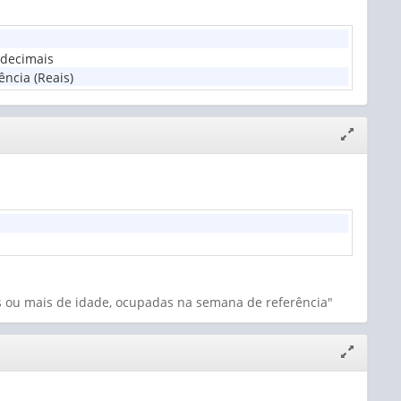
o
decimais
ncia (Reais)
Expandir/
janela
s ou mais de idade, ocupadas na semana de referência"
Expandir/
janela