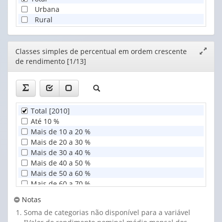
Urbana
Rural
Editor
Classes simples de percentual em ordem crescente
Expand
de rendimento [1/13]
janela
Total [2010]
Até 10 %
Mais de 10 a 20 %
Mais de 20 a 30 %
Mais de 30 a 40 %
Mais de 40 a 50 %
Mais de 50 a 60 %
Mais de 60 a 70 %
Mais de 70 a 80 %
Notas
Mais de 80 a 90 %
Soma de categorias não disponível para a variável
Mais de 90 a 100 %