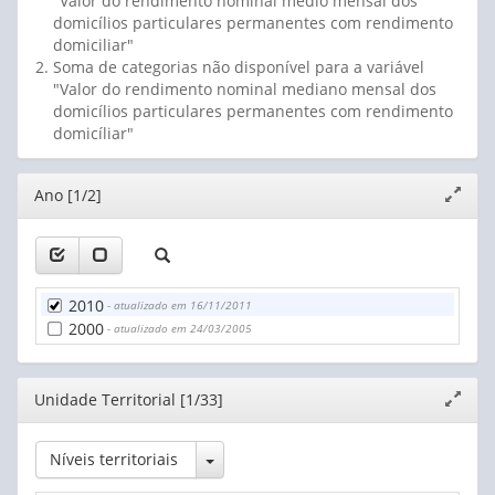
"Valor do rendimento nominal médio mensal dos
Mais de 95 a 100 %
domicílios particulares permanentes com rendimento
Mais de 99 a 100 %
domiciliar"
Soma de categorias não disponível para a variável
"Valor do rendimento nominal mediano mensal dos
domicílios particulares permanentes com rendimento
domicíliar"
Editor
Ano [1/2]
Expand
janela
2010
- atualizado em 16/11/2011
2000
- atualizado em 24/03/2005
Editor
Unidade Territorial [1/33]
Expand
janela
Toggle Dropdown
Níveis territoriais