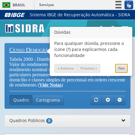
Serviços
BRASIL
Sistema IBGE de Recuperação Automática - SIDRA
Simplifique!
Participe
Togg
Dúvidas
Acesso à informação
navi
Legislação
Para qualquer dúvida, pressione o
ícone (?) para explicarmos cada
Censo Demográfico
Canais
funcionalidade
Tabela 2000 - Distribuição do rendimento nominal mensal,
Valor do rendimento nominal médio mensal e Valor do
« Anterior
Próximo »
Fim
rendimento nominal mediano mensal dos domicílios
particulares permanentes, com rendimento por situação do
domicílio e classes simples de percentual em ordem crescente
de rendimento (
Vide Notas
)
Quadro
Cartograma
Quadros Públicos
0