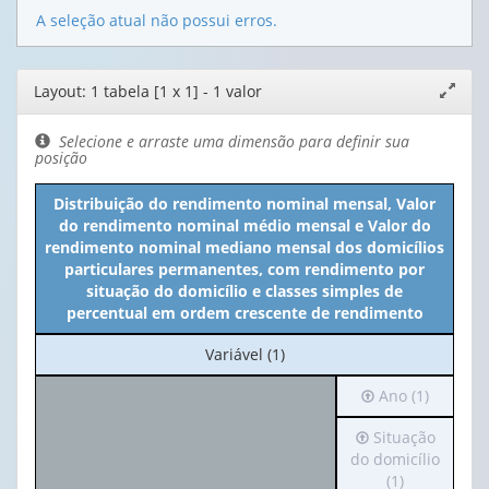
A seleção atual não possui erros.
Editor
Layout: 1 tabela [1 x 1] - 1 valor
Expand
de
janela
layout
Selecione e arraste uma dimensão para definir sua
posição
Distribuição do rendimento nominal mensal, Valor
do rendimento nominal médio mensal e Valor do
rendimento nominal mediano mensal dos domicílios
particulares permanentes, com rendimento por
situação do domicílio e classes simples de
percentual em ordem crescente de rendimento
No
Variável (1)
cabeçalho:
Irá
Ano (1)
Variável
para
(1)
Irá
Situação
o
para
do domicílio
cabeçalho
o
(1)
(possui