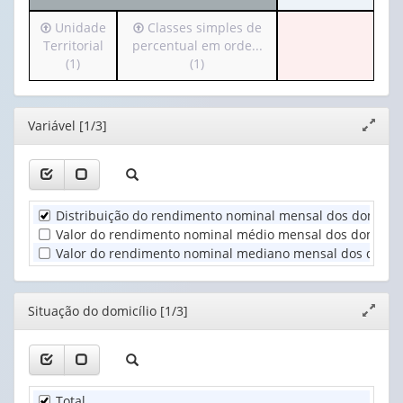
cabeçalho
apenas
Irá
Irá
Unidade
Classes simples de
(possui
1
para
para
Territorial
percentual em orde...
apenas
valor):
o
o
(1)
(1)
1
cabeçalho
cabeçalho
valor):
Ano
(possui
(possui
(1)
apenas
apenas
Situação
Editor
Variável [1/3]
Expand
1
1
do
janela
valor):
valor):
domicílio
(1)
Unidade
Classes
Territorial
simples
Distribuição do rendimento nominal mensal dos domicíli
(1)
de
Valor do rendimento nominal médio mensal dos domicílio
percentual
Valor do rendimento nominal mediano mensal dos domicíl
em
orde...
(1)
Editor
Situação do domicílio [1/3]
Expand
janela
Total