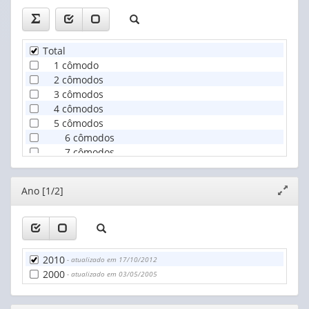
Total
1 cômodo
2 cômodos
3 cômodos
4 cômodos
5 cômodos
6 cômodos
7 cômodos
8 cômodos
9 cômodos
Editor
Ano [1/2]
Expand
10 cômodos ou mais
janela
2010
- atualizado em 17/10/2012
2000
- atualizado em 03/05/2005