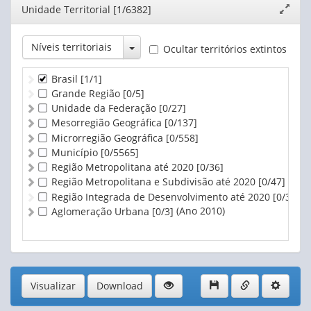
Editor
Unidade Territorial [1/6382]
Expand
janela
Toggle Dropdown
Níveis territoriais
Ocultar territórios extintos
Brasil
[1/1]
Grande Região
[0/5]
Unidade da Federação
[0/27]
Mesorregião Geográfica
[0/137]
Microrregião Geográfica
[0/558]
Município
[0/5565]
Região Metropolitana até 2020
[0/36]
Região Metropolitana e Subdivisão até 2020
[0/47]
Região Integrada de Desenvolvimento até 2020
[0/3]
(Ano 2010)
Aglomeração Urbana
[0/3]
Visualizar
Download