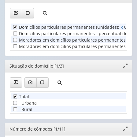
(1)
janela
1
1
Situação
valor):
valor):
do
domicílio
Unidade
Número
(1)
Domicílios particulares permanentes (Unidades)
:
0
d
e
8
Territorial
de
Domicílios particulares permanentes - percentual do total
(1)
cômodos
Moradores em domicílios particulares permanentes (Pess
(1)
Moradores em domicílios particulares permanentes - perc
Editor
Situação do domicílio [1/3]
Expand
janela
Total
Urbana
Rural
Editor
Número de cômodos [1/11]
Expand
janela