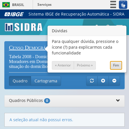
Serviços
BRASIL
Sistema IBGE de Recuperação Automática - SIDRA
Simplifique!
Participe
Togg
Dúvidas
Acesso à informação
navi
Legislação
Para qualquer dúvida, pressione o
ícone (?) para explicarmos cada
Censo Demográfico
Canais
funcionalidade
Tabela 2008 - Domicílios particulares permanentes e
Moradores em Domicílios particulares permanentes por
« Anterior
Próximo »
Fim
situação do domicílio e número de cômodos (
Vide Notas
)
Quadro
Cartograma
Quadros Públicos
0
A seleção atual não possui erros.