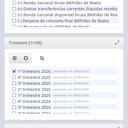
(=) Renda nacional bruta (Milhões de Reais)
(+) Outras transferências correntes (líquidas recebidas do
(=) Renda nacional disponível bruta (Milhões de Reais)
(-) Despesa de consumo final (Milhões de Reais)
(=) Poupança bruta (Milhões de Reais)
(-) Formação bruta de capital (Milhões de Reais)
(+) Cessão de ativos não financeiros não produzidos (aqui
Editor
Trimestre [1/105]
Expand
(+) Transferências de capital (líquidas recebidas do exteri
janela
(=) Capacidade / necessidade líquida de financiamento (M
1º trimestre 2026
- atualizado em 29/05/2026
4º trimestre 2025
- atualizado em 29/05/2026
3º trimestre 2025
- atualizado em 29/05/2026
2º trimestre 2025
- atualizado em 29/05/2026
1º trimestre 2025
- atualizado em 29/05/2026
4º trimestre 2024
- atualizado em 29/05/2026
3º trimestre 2024
- atualizado em 29/05/2026
2º trimestre 2024
- atualizado em 29/05/2026
1º trimestre 2024
- atualizado em 29/05/2026
4º trimestre 2023
- atualizado em 29/05/2026