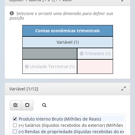
de
janela
layout
Selecione e arraste uma dimensão para definir sua
posição
Contas econômicas trimestrais
No
Variável (1)
cabeçalho:
Irá
Trimestre (1)
Variável
para
(1)
o
Irá
Unidade Territorial (1)
cabeçalho
para
(possui
o
apenas
cabeçalho
Editor
Variável [1/12]
Expand
1
(possui
janela
valor):
apenas
1
Trimestre
valor):
(1)
Produto Interno Bruto (Milhões de Reais)
Unidade
(+) Salários (líquidos recebidos do exterior) (Milhões de R
Territorial
(+) Rendas de propriedade (líquidas recebidas do exterior
(1)