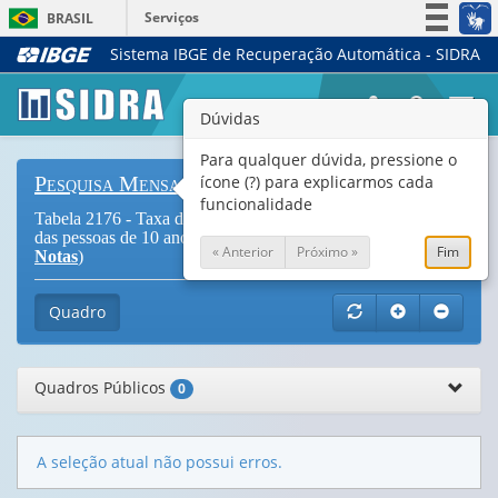
Serviços
BRASIL
Sistema IBGE de Recuperação Automática - SIDRA
Simplifique!
Participe
Togg
Dúvidas
Acesso à informação
navi
Legislação
Para qualquer dúvida, pressione o
ícone (?) para explicarmos cada
Pesquisa Mensal de Emprego
Canais
funcionalidade
Tabela 2176 - Taxa de desocupação na semana de referência,
das pessoas de 10 anos ou mais de idade por sexo (
Vide
« Anterior
Próximo »
Fim
Notas
)
Quadro
Quadros Públicos
0
A seleção atual não possui erros.