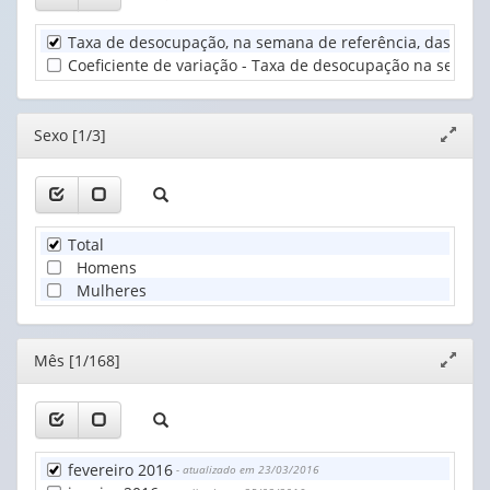
Sexo
valor):
(1)
Taxa de desocupação, na semana de referência, das pess
Unidade
Coeficiente de variação - Taxa de desocupação na semana
Territorial
(1)
Editor
Sexo [1/3]
Expand
janela
Total
Homens
Mulheres
Editor
Mês [1/168]
Expand
janela
fevereiro 2016
- atualizado em 23/03/2016