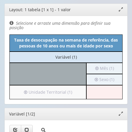
Editor
Layout: 1 tabela [1 x 1] - 1 valor
Expand
de
janela
layout
Selecione e arraste uma dimensão para definir sua
posição
Taxa de desocupação na semana de referência, das
pessoas de 10 anos ou mais de idade por sexo
No
Variável (1)
cabeçalho:
Irá
Mês (1)
Variável
para
(1)
Irá
Sexo (1)
o
para
cabeçalho
o
(possui
Irá
Unidade Territorial (1)
cabeçalho
apenas
para
(possui
1
o
apenas
valor):
cabeçalho
Editor
Variável [1/2]
Expand
1
(possui
janela
valor):
Mês
apenas
(1)
1