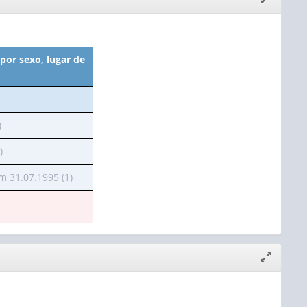
janela
por sexo, lugar de
)
)
o
m 31.07.1995 (1)
o
Expandir/
janela