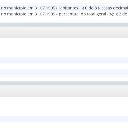
de
 no município em 31.07.1995 (Habitantes)
:
0
d
e
8
casas decima
residência
Grupo
no município em 31.07.1995 - percentual do total geral (%)
:
2
d
em
de
31.07.1995
idade
(1)
(1)