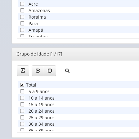
Acre
Amazonas
Roraima
Pará
Amapá
Tocantins
Maranhão
Piauí
Editor
Grupo de idade [1/17]
Ceará
Rio Grande do Norte
Paraíba
Pernambuco
Alagoas
Total
Sergipe
5 a 9 anos
Bahia
10 a 14 anos
Minas Gerais
15 a 19 anos
Espírito Santo
20 a 24 anos
Rio de Janeiro
25 a 29 anos
São Paulo
30 a 34 anos
Paraná
35 a 39 anos
Santa Catarina
40 a 44 anos