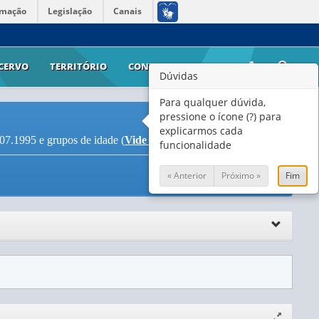
rmação
Legislação
Canais
CERVO
TERRITÓRIO
CONTATO
AJUDA
Dúvidas
Para qualquer dúvida,
pressione o ícone (?) para
explicarmos cada
07.1995 e grupos de idade (
Vide Notas
)
funcionalidade
« Anterior
Próximo »
Fim
Expandir/