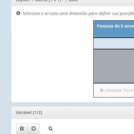
de
layout
Selecione e arraste uma dimensão para definir sua posiçã
Pessoas de 5 anos
Irá
Unidade Territo
para
o
cabeçalho
Editor
Variável [1/2]
(possui
apenas
1
valor):