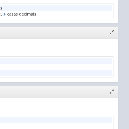
is
e
5
casas decimais
Expandir/
janela
Expandir/
janela