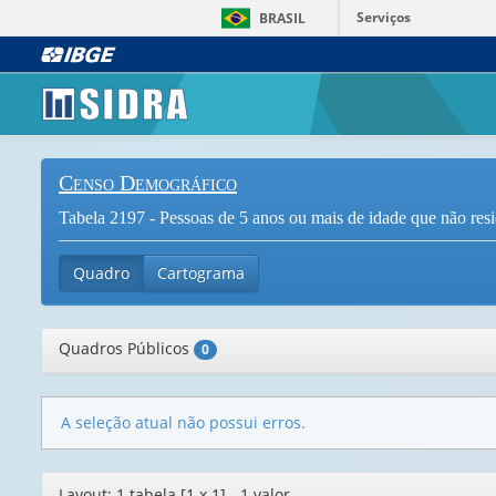
Serviços
BRASIL
Censo Demográfico
Tabela 2197 - Pessoas de 5 anos ou mais de idade que não res
Quadro
Cartograma
Quadros Públicos
0
A seleção atual não possui erros.
Editor
Layout: 1 tabela [1 x 1] - 1 valor