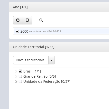
Rio Grande do Sul
45 a 49 anos
Mato Grosso do Sul
Editor
Ano [1/1]
50 a 54 anos
Mato Grosso
55 a 59 anos
Goiás
60 a 64 anos
Distrito Federal
65 a 69 anos
Brasil sem especificação
70 a 74 anos
2000
Exterior
- atualizado em 09/03/2005
75 a 79 anos
80 anos ou mais
Editor
Unidade Territorial [1/33]
Toggle Dropdown
Níveis territoriais
Brasil
[1/1]
Grande Região
[0/5]
Unidade da Federação
[0/27]