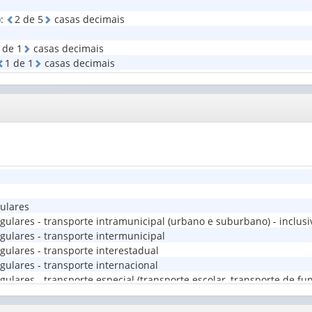
serviços
)
:
2
d
e
5
casas decimais
prestados
(1)
d
e
1
casas decimais
1
d
e
1
casas decimais
gulares
gulares - transporte intramunicipal (urbano e suburbano) - inclus
gulares - transporte intermunicipal
gulares - transporte interestadual
gulares - transporte internacional
ulares - transporte especial (transporte escolar, transporte de fu
o-regulares
-regulares - serviços de táxi (inclusive mototáxi)