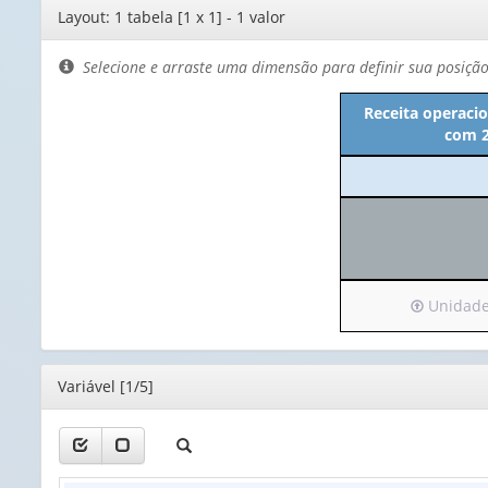
Editor
Layout: 1 tabela [1 x 1] - 1 valor
de
layout
Selecione e arraste uma dimensão para definir sua posiçã
Receita operaci
com 2
Irá
Unidade T
para
o
cabeçalho
Editor
Variável [1/5]
(possui
apenas
1
valor):