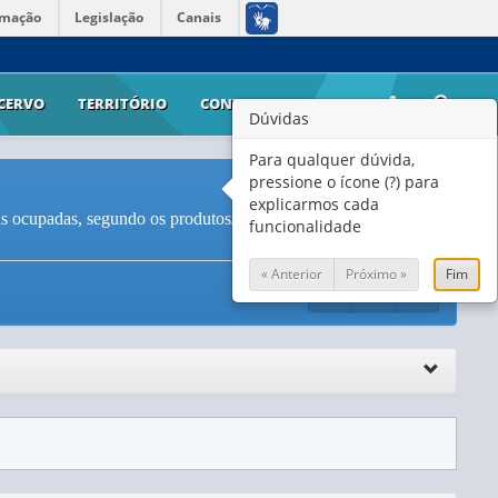
rmação
Legislação
Canais
CERVO
TERRITÓRIO
CONTATO
AJUDA
Dúvidas
Para qualquer dúvida,
pressione o ícone (?) para
explicarmos cada
s ocupadas, segundo os produtos/serviços prestados (
Vide
funcionalidade
« Anterior
Próximo »
Fim