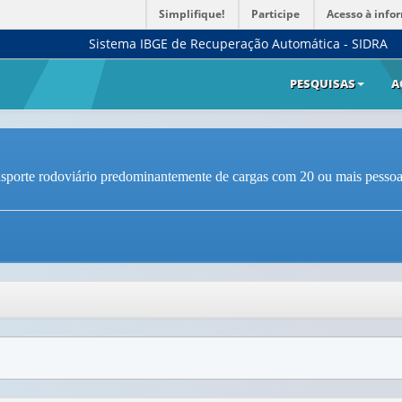
Simplifique!
Participe
Acesso à info
Sistema IBGE de Recuperação Automática - SIDRA
PESQUISAS
A
ansporte rodoviário predominantemente de cargas com 20 ou mais pessoa