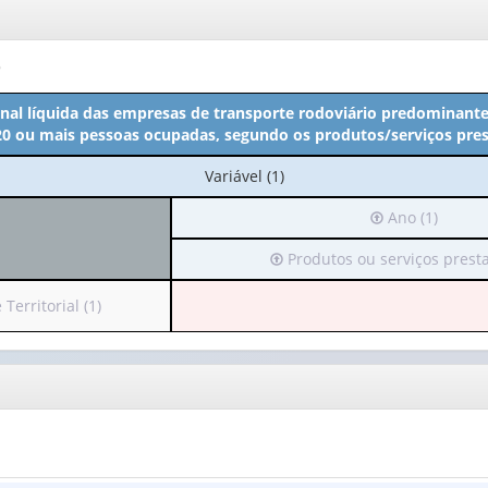
o
onal líquida das empresas de transporte rodoviário predominant
0 ou mais pessoas ocupadas, segundo os produtos/serviços pre
No
Variável (1)
cabeçalho:
Irá
Ano (1)
Variável
para
(1)
Irá
Produtos ou serviços presta
o
para
cabeçalho
o
(possui
erritorial (1)
cabeçalho
apenas
(possui
1
apenas
valor):
1
valor):
Ano
(1)
Produtos
ou