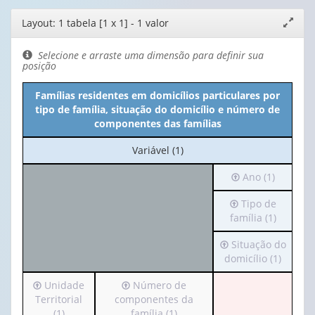
Editor
Layout: 1 tabela [1 x 1] - 1 valor
Expand
de
janela
layout
Selecione e arraste uma dimensão para definir sua
posição
Famílias residentes em domicílios particulares por
tipo de família, situação do domicílio e número de
componentes das famílias
No
Variável (1)
cabeçalho:
Irá
Ano (1)
Variável
para
(1)
Irá
Tipo de
o
para
família (1)
cabeçalho
o
(possui
Irá
Situação do
cabeçalho
apenas
para
domicílio (1)
(possui
1
o
apenas
valor):
Irá
Irá
Unidade
Número de
cabeçalho
1
para
para
Territorial
componentes da
(possui
valor):
Ano
o
o
(1)
família (1)
apenas