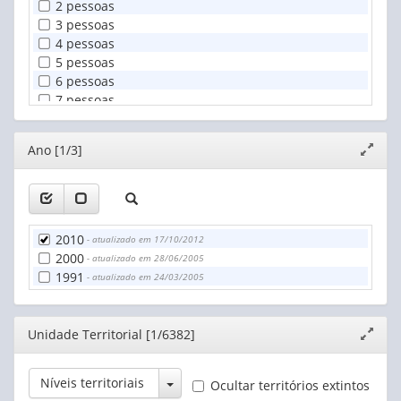
2 pessoas
3 pessoas
4 pessoas
5 pessoas
6 pessoas
7 pessoas
8 pessoas
9 pessoas
Editor
Ano [1/3]
Expand
10 pessoas
janela
11 pessoas
12 pessoas
13 pessoas
14 pessoas
2010
- atualizado em 17/10/2012
15 pessoas ou mais
2000
- atualizado em 28/06/2005
1991
- atualizado em 24/03/2005
Editor
Unidade Territorial [1/6382]
Expand
janela
Toggle Dropdown
Níveis territoriais
Ocultar territórios extintos