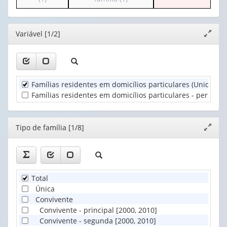
(1)
cabeçalho
cabeçalho
1
Tipo
(possui
(possui
valor):
de
apenas
apenas
família
Editor
Variável [1/2]
Expand
1
1
Situação
(1)
janela
valor):
valor):
do
domicílio
Unidade
Número
(1)
Territorial
de
Famílias residentes em domicílios particulares (Unidades
(1)
componentes
Famílias residentes em domicílios particulares - percentua
da
família
(1)
Editor
Tipo de família [1/8]
Expand
janela
Total
Única
Convivente
Convivente - principal [2000, 2010]
Convivente - segunda [2000, 2010]