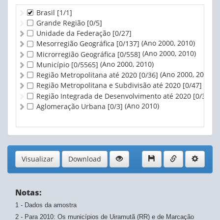
Brasil
[1/1]
Grande Região
[0/5]
Unidade da Federação
[0/27]
(Ano 2000, 2010)
Mesorregião Geográfica
[0/137]
(Ano 2000, 2010)
Microrregião Geográfica
[0/558]
(Ano 2000, 2010)
Município
[0/5565]
(Ano 2000, 2010)
Região Metropolitana até 2020
[0/36]
(Ano 
Região Metropolitana e Subdivisão até 2020
[0/47]
(An
Região Integrada de Desenvolvimento até 2020
[0/3]
(Ano 2010)
Aglomeração Urbana
[0/3]
Visualizar
Download
Notas:
1 - Dados da amostra
2 - Para 2010: Os municípios de Uiramutã (RR) e de Marcação