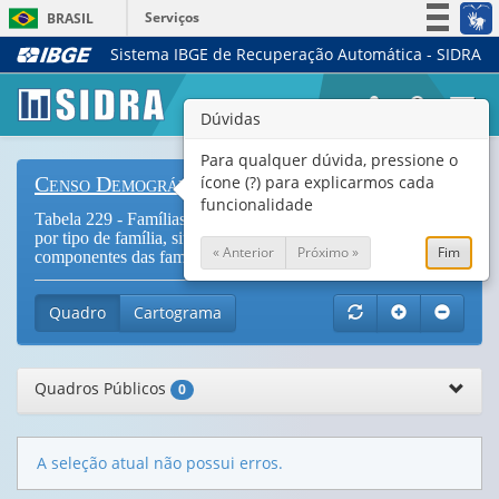
Serviços
BRASIL
Sistema IBGE de Recuperação Automática - SIDRA
Simplifique!
Participe
Togg
Dúvidas
Acesso à informação
navi
Legislação
Para qualquer dúvida, pressione o
ícone (?) para explicarmos cada
Censo Demográfico
Canais
funcionalidade
Tabela 229 - Famílias residentes em domicílios particulares
por tipo de família, situação do domicílio e número de
« Anterior
Próximo »
Fim
componentes das famílias (
Vide Notas
)
Quadro
Cartograma
Quadros Públicos
0
A seleção atual não possui erros.