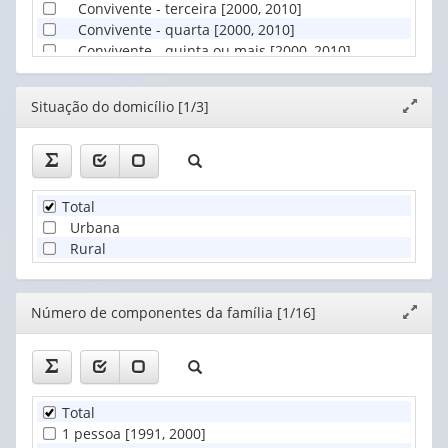
Convivente - terceira [2000, 2010]
Convivente - quarta [2000, 2010]
Convivente - quinta ou mais [2000, 2010]
Editor
Situação do domicílio [1/3]
Expand
janela
Total
Urbana
Rural
Editor
Número de componentes da família [1/16]
Expand
janela
Total
1 pessoa [1991, 2000]