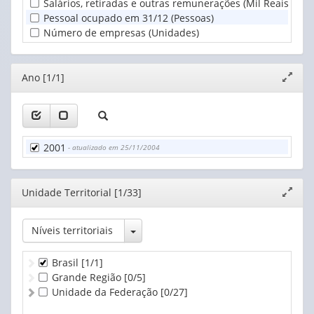
Salários, retiradas e outras remunerações (Mil Reais)
Territorial
Pessoal ocupado em 31/12 (Pessoas)
(1)
Número de empresas (Unidades)
Editor
Ano [1/1]
Expand
janela
2001
- atualizado em 25/11/2004
Editor
Unidade Territorial [1/33]
Expand
janela
Toggle Dropdown
Níveis territoriais
Brasil
[1/1]
Grande Região
[0/5]
Unidade da Federação
[0/27]