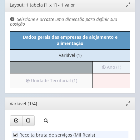
Editor
Layout: 1 tabela [1 x 1] - 1 valor
Expand
de
janela
layout
Selecione e arraste uma dimensão para definir sua
posição
Dados gerais das empresas de alojamento e
alimentação
No
Variável (1)
cabeçalho:
Irá
Ano (1)
Variável
para
(1)
o
Irá
Unidade Territorial (1)
cabeçalho
para
(possui
o
apenas
cabeçalho
Editor
Variável [1/4]
Expand
1
(possui
janela
valor):
apenas
1
Ano
valor):
(1)
Receita bruta de serviços (Mil Reais)
Unidade