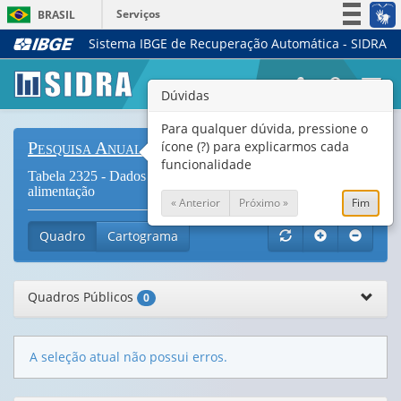
Serviços
BRASIL
Sistema IBGE de Recuperação Automática - SIDRA
Simplifique!
Participe
Togg
Dúvidas
Acesso à informação
navi
Legislação
Para qualquer dúvida, pressione o
ícone (?) para explicarmos cada
Pesquisa Anual de Serviços
Canais
funcionalidade
Tabela 2325 - Dados gerais das empresas de alojamento e
alimentação
« Anterior
Próximo »
Fim
Quadro
Cartograma
Quadros Públicos
0
A seleção atual não possui erros.