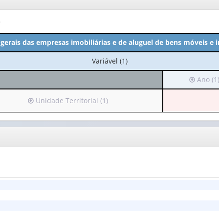
o
gerais das empresas imobiliárias e de aluguel de bens móveis e 
No
Variável (1)
cabeçalho:
Irá
Ano (1
Variável
para
(1)
o
Irá
Unidade Territorial (1)
cabeçalh
para
(possui
o
apenas
cabeçalho
1
(possui
valor):
apenas
1
Ano
valor):
(1)
Unidade
Territorial
(1)