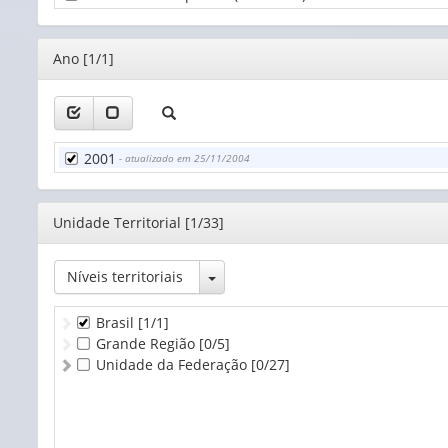
Editor
Ano [1/1]
2001
- atualizado em 25/11/2004
Editor
Unidade Territorial [1/33]
Toggle Dropdown
Níveis territoriais
Brasil
[1/1]
Grande Região
[0/5]
Unidade da Federação
[0/27]