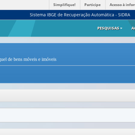
Simplifique!
Participe
Acesso à info
Sistema IBGE de Recuperação Automática - SIDRA
PESQUISAS
A
guel de bens móveis e imóveis