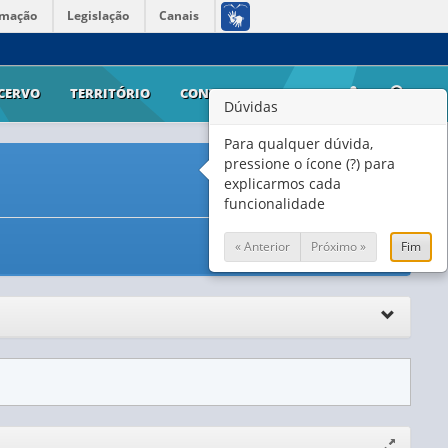
rmação
Legislação
Canais
CERVO
TERRITÓRIO
CONTATO
AJUDA
Dúvidas
Para qualquer dúvida,
pressione o ícone (?) para
explicarmos cada
funcionalidade
« Anterior
Próximo »
Fim
Expandir/