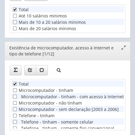
Total
Até 10 salários mínimos
Mais de 10 a 20 salários mínimos
Mais de 20 salários mínimos
Editor
Existência de microcomputador, acesso à Internet e
Expand
tipo de telefone [1/12]
janela
Total
Microcomputador - tinham
Microcomputador - tinham - com acesso à Internet
Microcomputador - não tinham
Microcomputador - sem declaração [2003 a 2006]
Telefone - tinham
Telefone - tinham - somente celular
Telefone - tinham - somente fixo convencional
Telefone - tinham - celular e fixo convencional