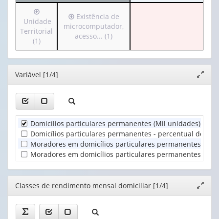
cabeçalho
apenas
Irá
(possui
1
Irá
Existência de
para
Unidade
apenas
valor):
para
microcomputador,
o
Territorial
1
o
acesso... (1)
cabeçalho
(1)
valor):
Ano
cabeçalho
(possui
(1)
(possui
apenas
Classes
apenas
1
de
Editor
Variável [1/4]
1
Expand
valor):
rendimento
valor):
janela
mensal
Unidade
domicili...
Existência
Territorial
(1)
de
(1)
Domicílios particulares permanentes (Mil unidades)
:
0
microcomputador,
acesso...
Domicílios particulares permanentes - percentual do total
(1)
Moradores em domicílios particulares permanentes (Mil 
Moradores em domicílios particulares permanentes - perc
Editor
Classes de rendimento mensal domiciliar [1/4]
Expand
janela