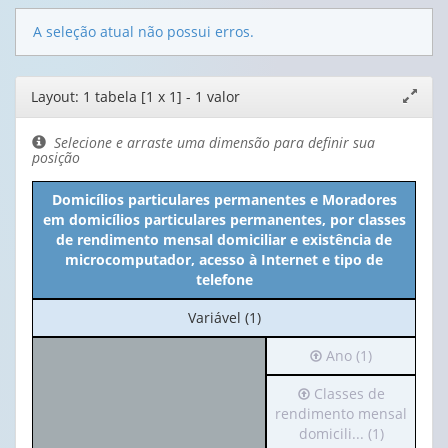
A seleção atual não possui erros.
Editor
Layout: 1 tabela [1 x 1] - 1 valor
Expand
de
janela
layout
Selecione e arraste uma dimensão para definir sua
posição
Domicílios particulares permanentes e Moradores
em domicílios particulares permanentes, por classes
de rendimento mensal domiciliar e existência de
microcomputador, acesso à Internet e tipo de
telefone
No
Variável (1)
cabeçalho:
Irá
Ano (1)
Variável
para
(1)
Irá
Classes de
o
para
rendimento mensal
cabeçalho
o
domicili... (1)
(possui