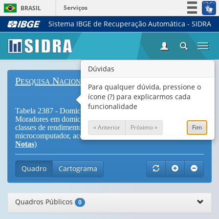
Serviços
BRASIL
Sistema IBGE de Recuperação Automática - SIDRA
Simplifique!
Participe
Togg
Acesso à informação
navi
Legislação
Dúvidas
Pesquisa Nacional por Amostra de Domicílios
Canais
Para qualquer dúvida, pressione o
ícone (?) para explicarmos cada
funcionalidade
Tabela 2387 - Domicílios particulares permanentes e
Moradores em domicílios particulares permanentes, por
« Anterior
Próximo »
Fim
classes de rendimento mensal domiciliar e existência de
microcomputador, acesso à Internet e tipo de telefone (
Vide
Notas
)
Quadro
Cartograma
Quadros Públicos
0