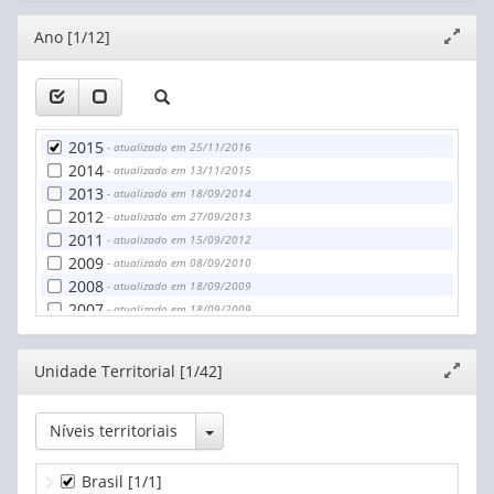
Telefone - tinham - sem declaração [2003 a 2006]
Editor
Ano [1/12]
Expand
Telefone - não tinham
janela
Telefone - sem declaração [2003 a 2006]
2015
- atualizado em 25/11/2016
2014
- atualizado em 13/11/2015
2013
- atualizado em 18/09/2014
2012
- atualizado em 27/09/2013
2011
- atualizado em 15/09/2012
2009
- atualizado em 08/09/2010
2008
- atualizado em 18/09/2009
2007
- atualizado em 18/09/2009
2006
- atualizado em 13/04/2010
2005
- atualizado em 08/04/2010
Editor
Unidade Territorial [1/42]
Expand
2004
- atualizado em 09/04/2010
janela
2003
- atualizado em 29/04/2010
Toggle Dropdown
Níveis territoriais
Brasil
[1/1]