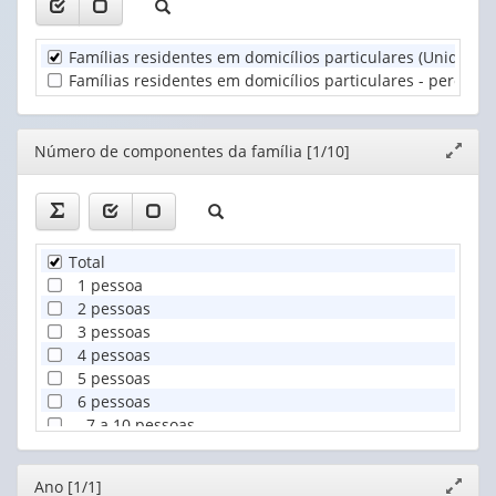
valor):
de
componentes
Unidade
da
Famílias residentes em domicílios particulares (Unidades
Territorial
família
Famílias residentes em domicílios particulares - percentua
(1)
(1)
Editor
Número de componentes da família [1/10]
Expand
janela
Total
1 pessoa
2 pessoas
3 pessoas
4 pessoas
5 pessoas
6 pessoas
7 a 10 pessoas
11 a 14 pessoas
15 pessoas ou mais
Editor
Ano [1/1]
Expand