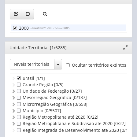
janela
2000
- atualizado em 27/06/2005
Editor
Unidade Territorial [1/6285]
Expand
janela
Toggle Dropdown
Níveis territoriais
Ocultar territórios extintos
Brasil
[1/1]
Grande Região
[0/5]
Unidade da Federação
[0/27]
Mesorregião Geográfica
[0/137]
Microrregião Geográfica
[0/558]
Município
[0/5507]
Região Metropolitana até 2020
[0/22]
Região Metropolitana e Subdivisão até 2020
[0/27]
Região Integrada de Desenvolvimento até 2020
[0/1]