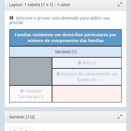
Editor
Layout: 1 tabela [1 x 1] - 1 valor
Expand
de
janela
layout
Selecione e arraste uma dimensão para definir sua
posição
Famílias residentes em domicílios particulares por
número de componentes das famílias
No
Variável (1)
cabeçalho:
Irá
Ano (1)
Variável
para
(1)
Irá
Número de componentes da
o
para
família (1)
cabeçalho
o
(possui
Irá
Unidade
cabeçalho
apenas
para
Territorial (1)
(possui
1
o
apenas
valor):
cabeçalho
1
(possui
valor):
Ano
Editor
Variável [1/2]
Expand
apenas
(1)
janela
1
Número