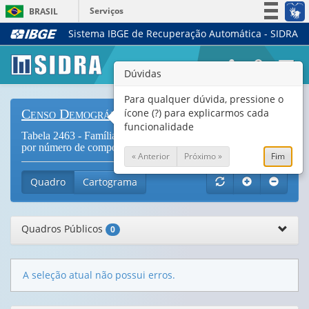
Serviços
BRASIL
Sistema IBGE de Recuperação Automática - SIDRA
Simplifique!
Participe
Togg
Dúvidas
Acesso à informação
navi
Legislação
Para qualquer dúvida, pressione o
ícone (?) para explicarmos cada
Censo Demográfico
Canais
funcionalidade
Tabela 2463 - Famílias residentes em domicílios particulares
por número de componentes das famílias (
Vide Notas
)
« Anterior
Próximo »
Fim
Quadro
Cartograma
Quadros Públicos
0
A seleção atual não possui erros.