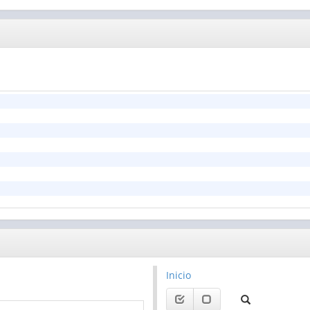
tórios, campings, albergues, etc.)
o e bebidas
de comida preparada
s
los e outras atividades artísticas
postas
zer
de beleza
Inicio