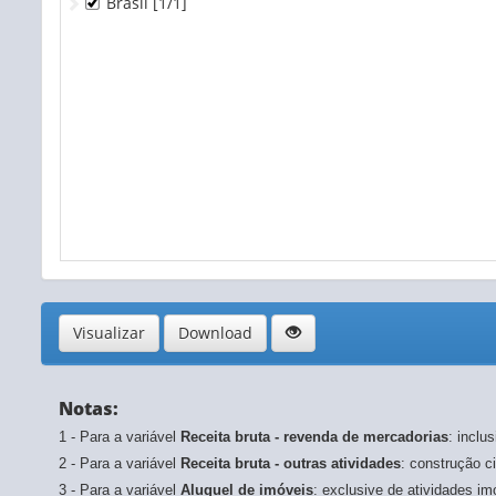
Brasil
[1/1]
2008
- atualizado em 29/05/2023
2007
- atualizado em 29/05/2023
Visualizar
Download
Notas:
1 - Para a variável
Receita bruta - revenda de mercadorias
: inclu
2 - Para a variável
Receita bruta - outras atividades
: construção ci
3 - Para a variável
Aluguel de imóveis
: exclusive de atividades imo