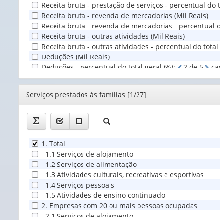
Receita bruta - prestação de serviços - percentual do t
Territorial
Receita bruta - revenda de mercadorias (Mil Reais)
(1)
Receita bruta - revenda de mercadorias - percentual do
Receita bruta - outras atividades (Mil Reais)
Receita bruta - outras atividades - percentual do total 
Deduções (Mil Reais)
Deduções - percentual do total geral (%)
:
2
d
e
5
ca
Receita operacional líquida (Mil Reais)
Receita operacional líquida - percentual do total geral
Editor
Serviços prestados às famílias [1/27]
Aluguel de imóveis (Mil Reais)
Aluguel de imóveis - percentual do total geral (%)
:
2
Subvenções e dotações orçamentárias recebidas de go
Subvenções e dotações orçamentárias recebidas de gov
Receitas financeiras, variações monetárias ativas e res
1. Total
Receitas financeiras, variações monetárias ativas e res
1.1 Serviços de alojamento
Outras receitas operacionais (Mil Reais)
1.2 Serviços de alimentação
Outras receitas operacionais - percentual do total gera
1.3 Atividades culturais, recreativas e esportivas
Receitas não-operacionais (Mil Reais)
1.4 Serviços pessoais
Receitas não-operacionais - percentual do total geral 
1.5 Atividades de ensino continuado
2. Empresas com 20 ou mais pessoas ocupadas
2.1 Serviços de alojamento