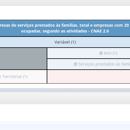
o
esas de serviços prestados às famílias, total e empresas com 2
ocupadas, segundo as atividades - CNAE 2.0
No
Variável (1)
cabeçalho:
Irá
Ano (1)
Variável
para
(1)
Irá
Serviços prestados às famíl
o
para
cabeçalho
o
(possui
Territorial (1)
cabeçalho
apenas
(possui
1
apenas
valor):
1
valor):
Ano
(1)
Serviços
prestados
às