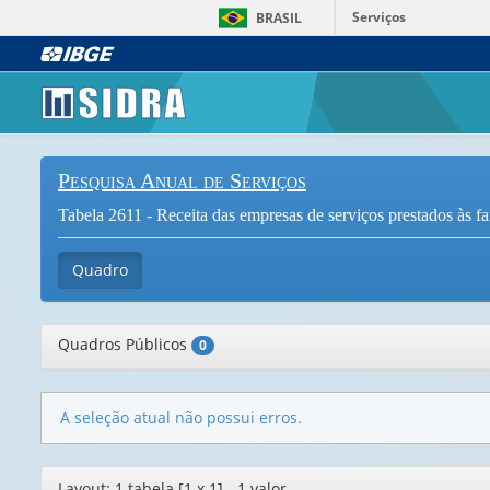
Serviços
BRASIL
Pesquisa Anual de Serviços
Tabela 2611 - Receita das empresas de serviços prestados às f
Quadro
Quadros Públicos
0
A seleção atual não possui erros.
Editor
Layout: 1 tabela [1 x 1] - 1 valor