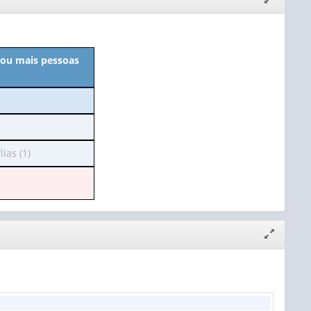
janela
0 ou mais pessoas
ias (1)
Expandir/
janela