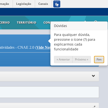
rmação
Legislação
Canais
CERVO
TERRITÓRIO
CONTATO
AJUDA
Dúvidas
Para qualquer dúvida,
pressione o ícone (?) para
explicarmos cada
 atividades - CNAE 2.0 (
Vide Notas
)
funcionalidade
« Anterior
Próximo »
Fim
Expandir/