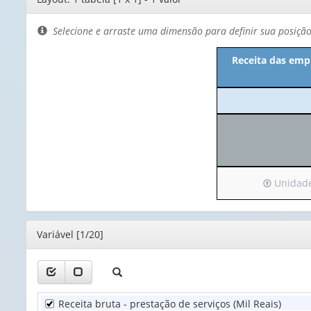
de
layout
Selecione e arraste uma dimensão para definir sua posiçã
Receita das empr
Irá
Unidade 
para
o
cabeçalho
Editor
Variável [1/20]
(possui
apenas
1
valor):
Receita bruta - prestação de serviços (Mil Reais)
Unidade