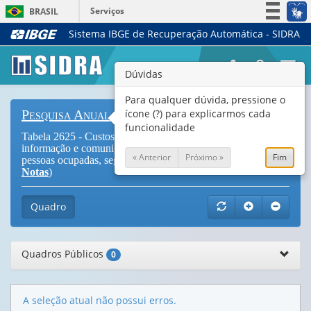
Serviços
BRASIL
Sistema IBGE de Recuperação Automática - SIDRA
Simplifique!
Participe
Togg
Dúvidas
Acesso à informação
navi
Legislação
Para qualquer dúvida, pressione o
ícone (?) para explicarmos cada
Pesquisa Anual de Serviços
Canais
funcionalidade
Tabela 2625 - Custos das empresas de serviços de
informação e comunicação, total e empresas com 20 ou mais
« Anterior
Próximo »
Fim
pessoas ocupadas, segundo as atividades - CNAE 2.0 (
Vide
Notas
)
Quadro
Quadros Públicos
0
A seleção atual não possui erros.