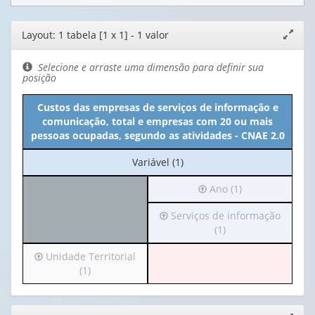
Editor
Layout: 1 tabela [1 x 1] - 1 valor
Expand
de
janela
layout
Selecione e arraste uma dimensão para definir sua
posição
Custos das empresas de serviços de informação e
comunicação, total e empresas com 20 ou mais
pessoas ocupadas, segundo as atividades - CNAE 2.0
No
Variável (1)
cabeçalho:
Irá
Ano (1)
Variável
para
(1)
Irá
Serviços de informação
o
para
(1)
cabeçalho
o
(possui
Irá
Unidade Territorial
cabeçalho
apenas
para
(1)
(possui
1
o
apenas
valor):
cabeçalho
1
(possui
valor):
Ano