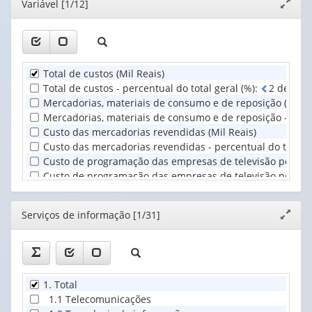
Editor
Variável [1/12]
Expand
apenas
(1)
janela
1
Serviços
valor):
de
informação
Unidade
(1)
Total de custos (Mil Reais)
Territorial
Total de custos - percentual do total geral (%)
:
2
d
e
5
c
(1)
Mercadorias, materiais de consumo e de reposição (Mil R
Mercadorias, materiais de consumo e de reposição - perce
Custo das mercadorias revendidas (Mil Reais)
Custo das mercadorias revendidas - percentual do total g
Custo de programação das empresas de televisão por assi
Custo de programação das empresas de televisão por assin
Aluguel/locação de filmes (Mil Reais)
Aluguel/locação de filmes - percentual do total geral (%)
:
Editor
Serviços de informação [1/31]
Expand
Outros custos (Mil Reais)
janela
Outros custos - percentual do total geral (%)
:
2
d
e
5
ca
1. Total
1.1 Telecomunicações