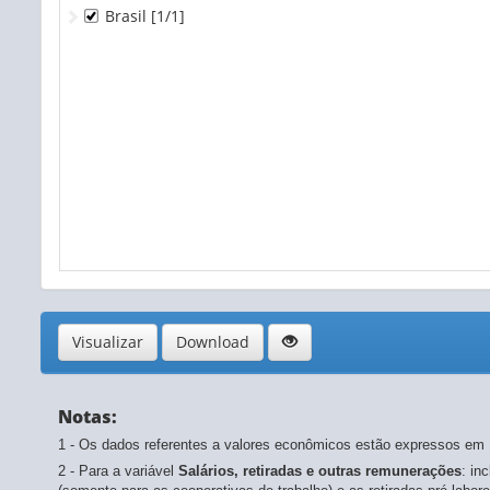
2009
- atualizado em 26/08/2011
Brasil
[1/1]
Coeficiente de variação - Excedente operacional bruto
2008
- atualizado em 17/10/2013
Pessoal ocupado em 31/12 (Pessoas)
2007
- atualizado em 17/10/2013
Coeficiente de variação - Pessoal ocupado em 31/12 (%
Número de empresas (Unidades)
Coeficiente de variação - Número de empresas (%)
Visualizar
Download
Notas:
1 - Os dados referentes a valores econômicos estão expressos em 
2 - Para a variável
Salários, retiradas e outras remunerações
: in