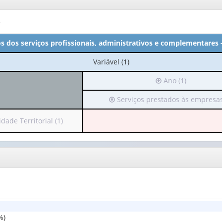
o
s dos serviços profissionais, administrativos e complementares 
No
Variável (1)
cabeçalho:
Irá
Ano (1)
Variável
para
(1)
Irá
Serviços prestados às empresas
o
para
cabeçalho
o
(possui
dade Territorial (1)
cabeçalho
apenas
(possui
1
apenas
valor):
alho
1
ui
valor):
Ano
as
(1)
Serviços
:
prestados
às
ade
%)
empresas
orial