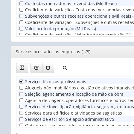
Custo das mercadorias revendidas (Mil Reais)
(1)
Coeficiente de variação - Custo das mercadorias reven
Subvenções e outras receitas operacionais (Mil Reais)
Coeficiente de variação - Subvenções e outras receitas
Valor bruto da produção (Mil Reais)
Coeficiente de variação - Valor bruto da produção (%)
Consumo intermediário - total (Mil Reais)
Coeficiente de variação - Consumo intermediário - tota
Editor
Serviços prestados às empresas [1/8]
Consumo intermediário - mercadorias, materiais de co
Coeficiente de variação - Consumo intermediário - me
Consumo intermediário - combustíveis e lubrificantes 
Coeficiente de variação - Consumo intermediário - comb
Consumo intermediário - serviços prestados por tercei
Serviços técnicos-profissionais
Coeficiente de variação - Consumo intermediário - serv
Aluguéis não imobiliários e gestão de ativos intangíve
Consumo intermediário - aluguéis de imóveis, veículo
Seleção, agenciamento e locação de mão de obra
Coeficiente de variação - Consumo intermediário - al
Agência de viagens, operadores turísticos e outros se
Consumo intermediário - prêmios de seguros (Mil Reai
Serviços de investigação, vigilância, segurança, e tran
Coeficiente de variação - Consumo intermediário - pr
Serviços para edificios e atividades paisagisticas
Consumo intermediário - serviços de comunicação (Mil
Serviços de escritório e apoio administrativo
Coeficiente de variação - Consumo intermediário - se
Outros serviços prestados principalmente às empresa
Consumo intermediário - energia elétrica, gás, água e 