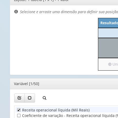
de
layout
Selecione e arraste uma dimensão para definir sua posiçã
Resultado
Irá
Uni
para
o
cabeç
Editor
Variável [1/50]
(poss
apen
1
valor)
Receita operacional líquida (Mil Reais)
Unid
Coeficiente de variação - Receita operacional líquida (
Territ