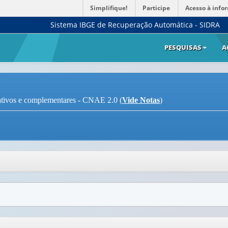
Simplifique!
Participe
Acesso à info
Sistema IBGE de Recuperação Automática - SIDRA
PESQUISAS
A
trativos e complementares - CNAE 2.0 (
Vide Notas
)