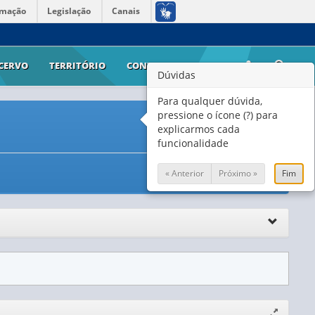
rmação
Legislação
Canais
CERVO
TERRITÓRIO
CONTATO
AJUDA
Dúvidas
Para qualquer dúvida,
pressione o ícone (?) para
explicarmos cada
funcionalidade
« Anterior
Próximo »
Fim
Expandir/