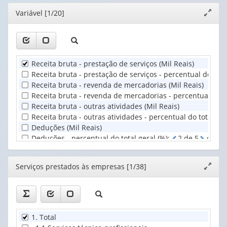
(possui
valor):
Ano
Editor
Variável [1/20]
Expand
apenas
(1)
janela
1
Serviços
valor):
prestados
às
Unidade
empresas
Receita bruta - prestação de serviços (Mil Reais)
Territorial
(1)
Receita bruta - prestação de serviços - percentual do total
(1)
Receita bruta - revenda de mercadorias (Mil Reais)
Receita bruta - revenda de mercadorias - percentual do to
Receita bruta - outras atividades (Mil Reais)
Receita bruta - outras atividades - percentual do total ger
Deduções (Mil Reais)
Deduções - percentual do total geral (%)
:
2
d
e
5
casas
Receita operacional líquida (Mil Reais)
Receita operacional líquida - percentual do total geral (%)
Editor
Serviços prestados às empresas [1/38]
Expand
Aluguel de imóveis (Mil Reais)
janela
Aluguel de imóveis - percentual do total geral (%)
:
2
d
e
Subvenções e dotações orçamentárias recebidas de gover
Subvenções e dotações orçamentárias recebidas de govern
Receitas financeiras, variações monetárias ativas e result
1. Total
Receitas financeiras, variações monetárias ativas e result