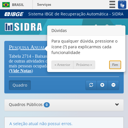
Serviços
BRASIL
Sistema IBGE de Recuperação Automática - SIDRA
Simplifique!
Participe
Togg
Dúvidas
Acesso à informação
navi
Legislação
Para qualquer dúvida, pressione o
ícone (?) para explicarmos cada
Pesquisa Anual de Serviços
Canais
funcionalidade
Tabela 2714 - Baixas do ativo tangível no ano das empresas
de outras atividades de serviços, total e empresas com 20 ou
« Anterior
Próximo »
Fim
mais pessoas ocupadas, segundo as atividades - CNAE 2.0
(
Vide Notas
)
Quadro
Quadros Públicos
0
A seleção atual não possui erros.