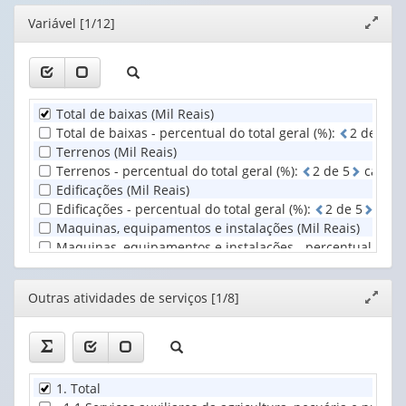
(possui
valor):
Ano
Editor
Variável [1/12]
Expand
apenas
(1)
janela
1
Outras
valor):
atividades
de
Unidade
serviços
Total de baixas (Mil Reais)
Territorial
(1)
Total de baixas - percentual do total geral (%)
:
2
d
e
5
c
(1)
Terrenos (Mil Reais)
Terrenos - percentual do total geral (%)
:
2
d
e
5
casas 
Edificações (Mil Reais)
Edificações - percentual do total geral (%)
:
2
d
e
5
casa
Maquinas, equipamentos e instalações (Mil Reais)
Maquinas, equipamentos e instalações - percentual do tot
Meios de transporte (Mil Reais)
Meios de transporte - percentual do total geral (%)
:
2
d
Editor
Outras atividades de serviços [1/8]
Expand
Outras baixas (Mil Reais)
janela
Outras baixas - percentual do total geral (%)
:
2
d
e
5
ca
1. Total