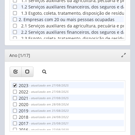
1.1 Serviços auxiliares da agricultura, pecuária e produç
1.2 Serviços auxiliares financeiros, dos seguros e da p
1.3 Esgoto, coleta, tratamento, disposição de resíduos e
2. Empresas com 20 ou mais pessoas ocupadas
2.1 Serviços auxiliares da agricultura, pecuária e produç
2.2 Serviços auxiliares financeiros, dos seguros e da p
2.3 Esgoto, coleta, tratamento, disposição de resíduos e
Editor
Ano [1/17]
Expand
janela
2023
- atualizado em 27/08/2025
2022
- atualizado em 27/08/2025
2021
- atualizado em 27/08/2025
2020
- atualizado em 28/08/2024
2019
- atualizado em 31/08/2023
2018
- atualizado em 24/08/2022
2017
- atualizado em 25/08/2021
2016
- atualizado em 27/08/2020