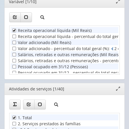
Editor
Variável [1/10]
Expand
apenas
valor):
Ano
janela
1
(1)
valor):
Atividades
de
Unidade
serviços
Receita operacional líquida (Mil Reais)
Territorial
(1)
Receita operacional líquida - percentual do total geral (%)
(1)
Valor adicionado (Mil Reais)
Valor adicionado - percentual do total geral (%)
:
2
d
e
5
Salários, retiradas e outras remunerações (Mil Reais)
Salários, retiradas e outras remunerações - percentual do 
Pessoal ocupado em 31/12 (Pessoas)
Pessoal ocupado em 31/12 - percentual do total geral (%)
Número de empresas (Unidades)
Número de empresas - percentual do total geral (%)
:
2
Editor
Atividades de serviços [1/40]
Expand
janela
1. Total
2. Serviços prestados às famílias