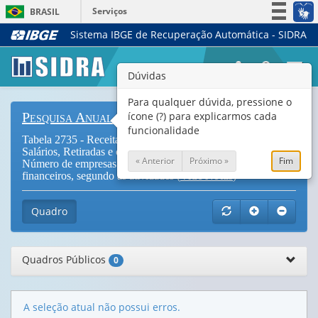
Serviços
BRASIL
Sistema IBGE de Recuperação Automática - SIDRA
Simplifique!
Participe
Togg
Dúvidas
Acesso à informação
navi
Legislação
Para qualquer dúvida, pressione o
ícone (?) para explicarmos cada
Pesquisa Anual de Serviços
Canais
funcionalidade
Tabela 2735 - Receita operacional líquida, Valor adicionado,
Salários, Retiradas e outras remunerações, Pessoal ocupado e
« Anterior
Próximo »
Fim
Número de empresas dos serviços empresariais não-
financeiros, segundo as atividades (
Vide Notas
)
Quadro
Quadros Públicos
0
A seleção atual não possui erros.