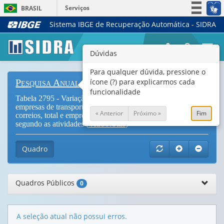
Serviços
BRASIL
Sistema IBGE de Recuperação Automática - SIDRA
Simplifique!
Participe
Togg
Dúvidas
Acesso à informação
navi
Legislação
Para qualquer dúvida, pressione o
ícone (?) para explicarmos cada
Pesquisa Anual de Serviços
Canais
funcionalidade
Tabela 2795 - Variação trimestral do pessoal ocupado das
empresas de transportes, serviços auxiliares aos transportes e
« Anterior
Próximo »
Fim
correios, total e empresas com 20 ou mais pessoas ocupadas,
segundo as atividades (
Vide Notas
)
Quadro
Quadros Públicos
0
A seleção atual não possui erros.