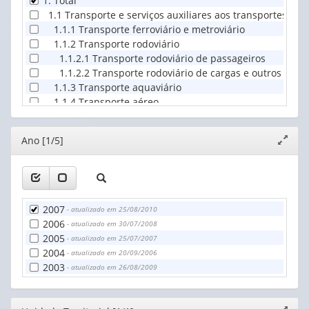
1. Total
1.1 Transporte e serviços auxiliares aos transportes
1.1.1 Transporte ferroviário e metroviário
1.1.2 Transporte rodoviário
1.1.2.1 Transporte rodoviário de passageiros
1.1.2.2 Transporte rodoviário de cargas e outros tipos
1.1.3 Transporte aquaviário
1.1.4 Transporte aéreo
1.1.5 Agências organizadoras de viagens
1.1.6 Atividades anexas e auxiliares aos transportes
Editor
Ano [1/5]
Expand
1.2 Correios e outras atividades de entrega
janela
2. Empresas com 20 ou mais pessoas ocupadas
2.1 Transporte e serviços auxiliares aos transportes
2.1.1 Transporte ferroviário e metroviário
2.1.1.1 Transporte ferroviário interurbano
2007
- atualizado em 25/08/2010
2.1.1.2 Transporte ferroviário urbano e passageiros
2006
- atualizado em 30/07/2008
2.1.1.3 Transporte metroviário
2005
- atualizado em 25/07/2007
2.1.2 Transporte rodoviário
2004
- atualizado em 20/09/2006
2.1.2.1 Transporte rodoviário de passageiros
2003
- atualizado em 26/08/2009
2.1.2.1.1 Transporte rodoviário de passageiros - reg
2.1.2.1.2 Transporte rodoviário de passageiros - reg
2.1.2.1.3 Transporte rodoviário de passageiros - não