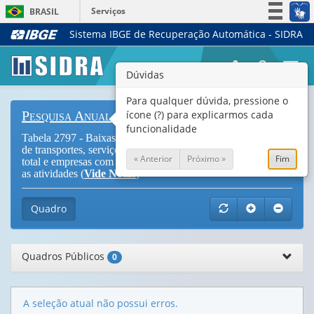
Serviços
BRASIL
Sistema IBGE de Recuperação Automática - SIDRA
Simplifique!
Participe
Togg
Dúvidas
Acesso à informação
navi
Legislação
Para qualquer dúvida, pressione o
ícone (?) para explicarmos cada
Pesquisa Anual de Serviços
Canais
funcionalidade
Tabela 2797 - Baixas do ativo tangível no ano das empresas
de transportes, serviços auxiliares aos transportes e correios,
« Anterior
Próximo »
Fim
total e empresas com 20 ou mais pessoas ocupadas, segundo
as atividades (
Vide Notas
)
Quadro
Quadros Públicos
0
A seleção atual não possui erros.