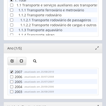
1. Total
1.1 Transporte e serviços auxiliares aos transportes
1.1.1 Transporte ferroviário e metroviário
1.1.2 Transporte rodoviário
1.1.2.1 Transporte rodoviário de passageiros
1.1.2.2 Transporte rodoviário de cargas e outros tipos
1.1.3 Transporte aquaviário
1.1.4 Transporte aéreo
1.1.5 Agências organizadoras de viagens
1.1.6 Atividades anexas e auxiliares aos transportes
Editor
Ano [1/5]
Expand
1.2 Correios e outras atividades de entrega
janela
2. Empresas com 20 ou mais pessoas ocupadas
2.1 Transporte e serviços auxiliares aos transportes
2.1.1 Transporte ferroviário e metroviário
2.1.1.1 Transporte ferroviário interurbano
2007
- atualizado em 25/08/2010
2.1.1.2 Transporte ferroviário urbano e passageiros
2006
- atualizado em 30/07/2008
2.1.1.3 Transporte metroviário
2005
- atualizado em 25/07/2007
2.1.2 Transporte rodoviário
2004
- atualizado em 20/09/2006
2.1.2.1 Transporte rodoviário de passageiros
2003
- atualizado em 26/08/2009
2.1.2.1.1 Transporte rodoviário de passageiros - reg
2.1.2.1.2 Transporte rodoviário de passageiros - reg
2.1.2.1.3 Transporte rodoviário de passageiros - não