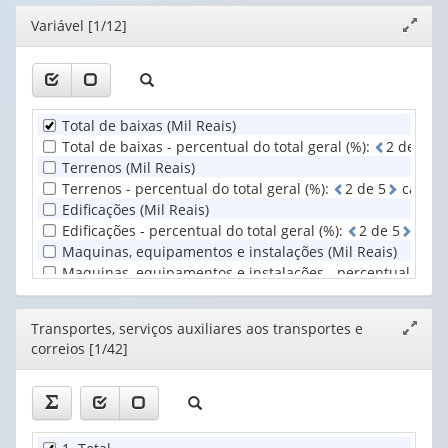
(possui
valor):
Ano
Editor
Variável [1/12]
Expand
apenas
(1)
janela
1
Transportes,
valor):
serviços
auxiliares
Unidade
aos
Total de baixas (Mil Reais)
Territorial
...
Total de baixas - percentual do total geral (%)
:
2
d
e
5
c
(1)
(1)
Terrenos (Mil Reais)
Terrenos - percentual do total geral (%)
:
2
d
e
5
casas 
Edificações (Mil Reais)
Edificações - percentual do total geral (%)
:
2
d
e
5
casa
Maquinas, equipamentos e instalações (Mil Reais)
Maquinas, equipamentos e instalações - percentual do tot
Meios de transporte (Mil Reais)
Meios de transporte - percentual do total geral (%)
:
2
d
Editor
Transportes, serviços auxiliares aos transportes e
Expand
Outras baixas (Mil Reais)
correios [1/42]
janela
Outras baixas - percentual do total geral (%)
:
2
d
e
5
ca