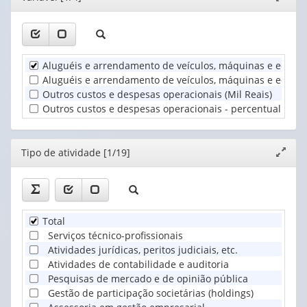
(possui
janela
valor):
Ano
apenas
(1)
1
Tipo
valor):
de
Aluguéis e arrendamento de veículos, máquinas e equipa
atividade
Unidade
Aluguéis e arrendamento de veículos, máquinas e equipam
(1)
Territorial
Outros custos e despesas operacionais (Mil Reais)
(1)
Outros custos e despesas operacionais - percentual do tot
Editor
Tipo de atividade [1/19]
Expand
janela
Total
Serviços técnico-profissionais
Atividades jurídicas, peritos judiciais, etc.
Atividades de contabilidade e auditoria
Pesquisas de mercado e de opinião pública
Gestão de participação societárias (holdings)