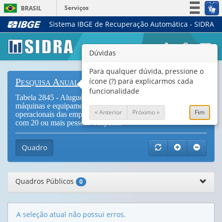
Serviços
BRASIL
Sistema IBGE de Recuperação Automática - SIDRA
Simplifique!
Participe
Togg
Dúvidas
Acesso à informação
navi
Legislação
Para qualquer dúvida, pressione o
ícone (?) para explicarmos cada
Pesquisa Anual de Serviços
Canais
funcionalidade
Tabela 2845 - Aluguéis e arrendamentos de veículos,
máquinas e equipamentos e Outros custos e despesas
« Anterior
Próximo »
Fim
operacionais das empresas de serviços prestados às empresas
com 20 ou mais pessoas ocupadas
Quadro
Quadros Públicos
0
A seleção atual não possui erros.