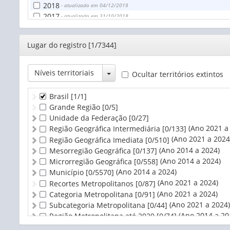
Sudeste
2018
Ignorado
- atualizado em 04/12/2019
Minas Gerais
2017
Estrangeiro
- atualizado em 31/10/2018
Espírito Santo
2016
- atualizado em 14/11/2017
Rio de Janeiro
2015
- atualizado em 24/11/2016
São Paulo
Editor
Lugar do registro [1/7344]
2014
- atualizado em 30/11/2015
Sul
2013
- atualizado em 09/12/2014
Paraná
2012
- atualizado em 20/12/2013
Toggle Dropdown
Níveis territoriais
Ocultar territórios extintos
Santa Catarina
2011
- atualizado em 17/12/2012
Rio Grande do Sul
2010
- atualizado em 30/11/2011
Brasil
[1/1]
Centro-Oeste
2009
- atualizado em 12/11/2010
Grande Região
[0/5]
Mato Grosso do Sul
2008
- atualizado em 25/11/2009
Unidade da Federação
[0/27]
Mato Grosso
2007
- atualizado em 04/12/2008
(Ano 2021 a
Região Geográfica Intermediária
[0/133]
Goiás
2006
- atualizado em 06/12/2007
(Ano 2021 a 2024
Região Geográfica Imediata
[0/510]
Distrito Federal
2005
- atualizado em 05/12/2006
(Ano 2014 a 2024)
Mesorregião Geográfica
[0/137]
Brasil, sem especificação
2004
- atualizado em 05/12/2006
(Ano 2014 a 2024)
Microrregião Geográfica
[0/558]
Ignorado
2003
- atualizado em 16/10/2008
(Ano 2014 a 2024)
Município
[0/5570]
Estrangeiro
(Ano 2021 a 2024)
Recortes Metropolitanos
[0/87]
(Ano 2021 a 2024)
Categoria Metropolitana
[0/91]
(Ano 2021 a 2024)
Subcategoria Metropolitana
[0/44]
(Ano 2014 a 20
Região Metropolitana até 2020
[0/74]
(
Região Metropolitana e Subdivisão até 2020
[0/104]