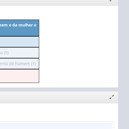
janela
mem e da mulher e
 (1)
ento do homem (1)
çalho
ui
as
):
Expandir/
janela