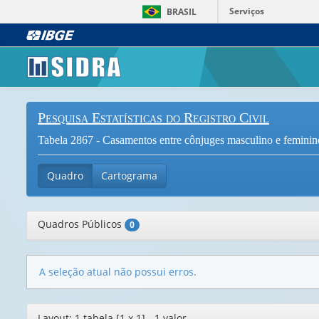
Serviços
BRASIL
Pesquisa Estatísticas do Registro Civil
Tabela 2867 - Casamentos entre cônjuges masculino e feminino
Quadro
Cartograma
Quadros Públicos
0
A seleção atual não possui erros.
Editor
Layout: 1 tabela [1 x 1] - 1 valor