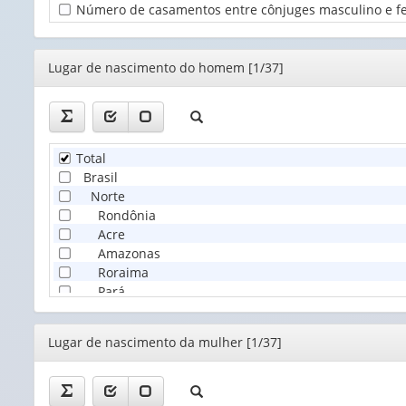
Número de casamentos entre cônjuges masculino e femi
do
registro
(1)
Editor
Lugar de nascimento do homem [1/37]
Total
Brasil
Norte
Rondônia
Acre
Amazonas
Roraima
Pará
Amapá
Tocantins
Editor
Lugar de nascimento da mulher [1/37]
Nordeste
Maranhão
Piauí
Ceará