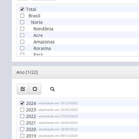
Rio Grande do Norte
Total
Paraíba
Brasil
Pernambuco
Norte
Alagoas
Rondônia
Sergipe
Acre
Bahia
Amazonas
Sudeste
Roraima
Minas Gerais
Pará
Espírito Santo
Amapá
Rio de Janeiro
Tocantins
São Paulo
Editor
Ano [1/22]
Nordeste
Sul
Maranhão
Paraná
Piauí
Santa Catarina
Ceará
Rio Grande do Sul
Rio Grande do Norte
2024
Centro-Oeste
- atualizado em 10/12/2025
Paraíba
2023
Mato Grosso do Sul
- atualizado em 16/05/2025
Pernambuco
2022
Mato Grosso
- atualizado em 27/03/2024
Alagoas
2021
Goiás
- atualizado em 16/02/2023
Sergipe
2020
Distrito Federal
- atualizado em 18/02/2022
Bahia
2019
Brasil, sem especificação
- atualizado em 09/12/2020