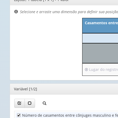
de
layout
Selecione e arraste uma dimensão para definir sua posiçã
Casamentos entre
Irá
Lugar do registro
para
o
cabeçalho
Editor
Variável [1/2]
(possui
apenas
1
valor):
Número de casamentos entre cônjuges masculino e f
Lugar