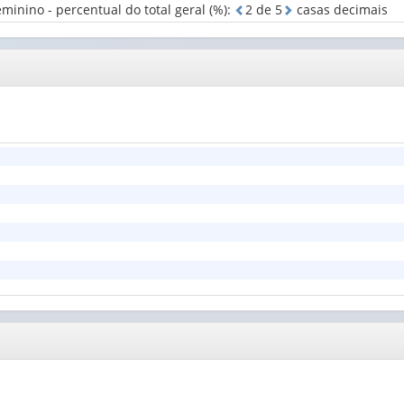
nino - percentual do total geral (%)
:
2
d
e
5
casas decimais
do
de
homem
nascimento
(1)
da
mulher
(1)