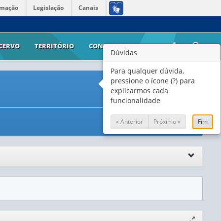
rmação
Legislação
Canais
CERVO
TERRITÓRIO
CONTATO
AJUDA
Dúvidas
Para qualquer dúvida,
pressione o ícone (?) para
explicarmos cada
funcionalidade
« Anterior
Próximo »
Fim
Expandir/