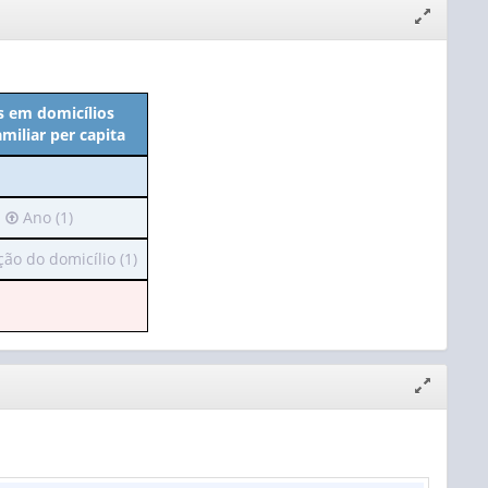
Expandir/
janela
s em domicílios
miliar per capita
Irá
Ano (1)
para
ão do domicílio (1)
o
cabeçalho
(possui
ho
apenas
1
valor):
Expandir/
janela
Ano
(1)
o