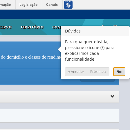
rmação
Legislação
Canais
CERVO
TERRITÓRIO
CONTATO
AJUDA
Dúvidas
Para qualquer dúvida,
pressione o ícone (?) para
explicarmos cada
o do domicílio e classes de rendimento nominal mensal familiar
funcionalidade
« Anterior
Próximo »
Fim