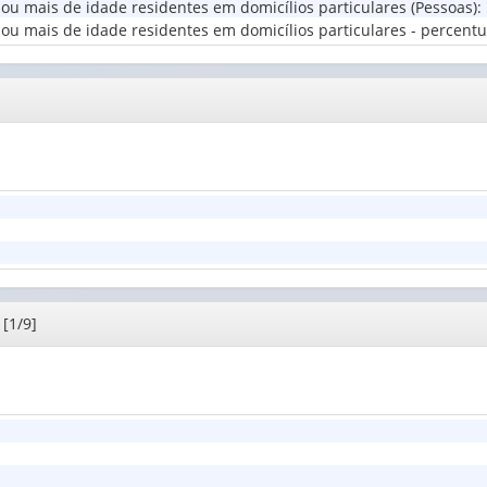
 ou mais de idade residentes em domicílios particulares (Pessoas)
:
domicíli
Classes
ou mais de idade residentes em domicílios particulares - percentua
(1)
de
rendimento
nominal
mensal
...
(1)
[1/9]