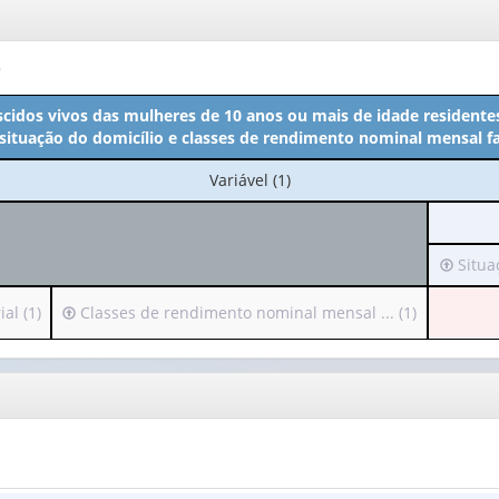
o
ascidos vivos das mulheres de 10 anos ou mais de idade residente
 situação do domicílio e classes de rendimento nominal mensal fa
No
Variável (1)
cabeçalho:
Variável
(1)
Irá
Situaç
para
o
Irá
al (1)
Classes de rendimento nominal mensal ... (1)
cabeçal
para
(possui
o
apenas
cabeçalho
1
(possui
valor):
apenas
1
Situaçã
valor):
do