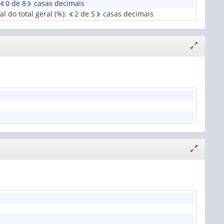
0
d
e
8
casas decimais
o
l do total geral (%)
:
2
d
e
5
casas decimais
Expandir/
janela
Expandir/
janela