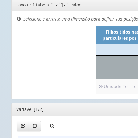
Editor
Layout: 1 tabela [1 x 1] - 1 valor
de
layout
Selecione e arraste uma dimensão para definir sua posiçã
Filhos tidos n
particulares por
Irá
Unidade Territori
para
o
cabeçalho
Editor
Variável [1/2]
(possui
apenas
1
valor):