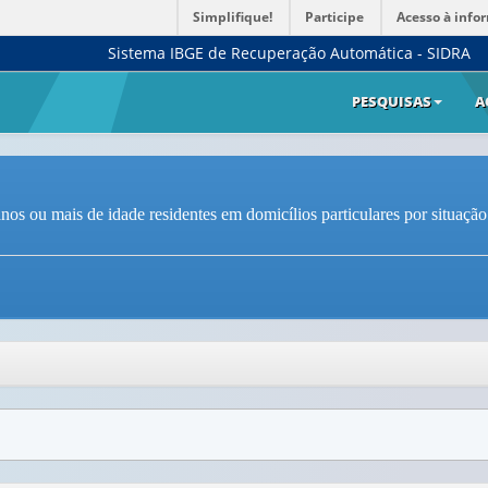
Simplifique!
Participe
Acesso à info
Sistema IBGE de Recuperação Automática - SIDRA
PESQUISAS
A
nos ou mais de idade residentes em domicílios particulares por situaçã