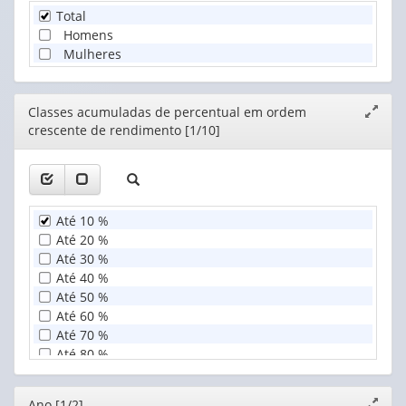
Total
Homens
Mulheres
Editor
Classes acumuladas de percentual em ordem
Expand
crescente de rendimento [1/10]
janela
Até 10 %
Até 20 %
Até 30 %
Até 40 %
Até 50 %
Até 60 %
Até 70 %
Até 80 %
Até 90 %
Até 100 %
Editor
Ano [1/2]
Expand