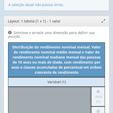
A seleção atual não possui erros.
Editor
Layout: 1 tabela [1 x 1] - 1 valor
Expand
de
janela
layout
Selecione e arraste uma dimensão para definir sua
posição
Distribuição do rendimento nominal mensal, Valor
do rendimento nominal médio mensal e Valor do
rendimento nominal mediano mensal das pessoas
de 10 anos ou mais de idade, com rendimento por
sexo e classes acumuladas de percentual em ordem
crescente de rendimento
No
Variável (1)
cabeçalho:
Irá
Variável
para
Ano
(1)
o
(1)
cabeçalh
Irá
(possui