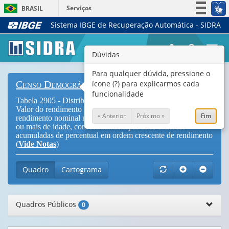
Serviços
BRASIL
Sistema IBGE de Recuperação Automática - SIDRA
Simplifique!
Participe
Togg
Dúvidas
Acesso à informação
navi
Legislação
Para qualquer dúvida, pressione o
ícone (?) para explicarmos cada
Censo Demográfico
Canais
funcionalidade
Tabela 2905 - Distribuição do rendimento nominal mensal,
Valor do rendimento nominal médio mensal e Valor do
« Anterior
Próximo »
Fim
rendimento nominal mediano mensal das pessoas de 10 anos
ou mais de idade, com rendimento por sexo e classes
acumuladas de percentual em ordem crescente de rendimento
(
Vide Notas
)
Quadro
Cartograma
Quadros Públicos
0