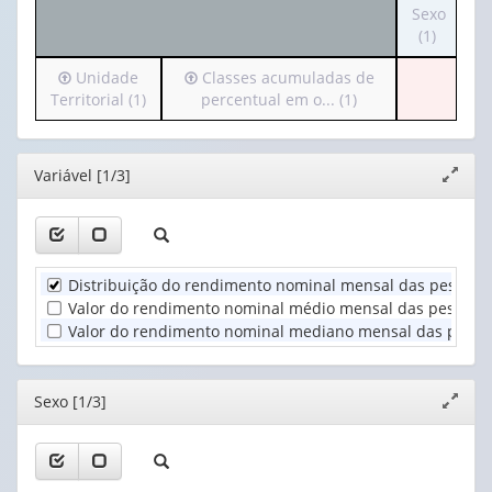
para
Sexo
apenas
o
(1)
1
cabeçalh
valor):
Irá
Irá
Unidade
Classes acumuladas de
(possui
para
para
Territorial (1)
percentual em o... (1)
apenas
Ano
o
o
1
(1)
cabeçalho
cabeçalho
valor):
(possui
(possui
Editor
Variável [1/3]
Expand
apenas
apenas
Sexo
janela
1
1
(1)
valor):
valor):
Unidade
Classes
Distribuição do rendimento nominal mensal das pessoas
Territorial
acumuladas
Valor do rendimento nominal médio mensal das pessoas 
(1)
de
Valor do rendimento nominal mediano mensal das pessoa
percentual
em
o...
Editor
Sexo [1/3]
Expand
(1)
janela