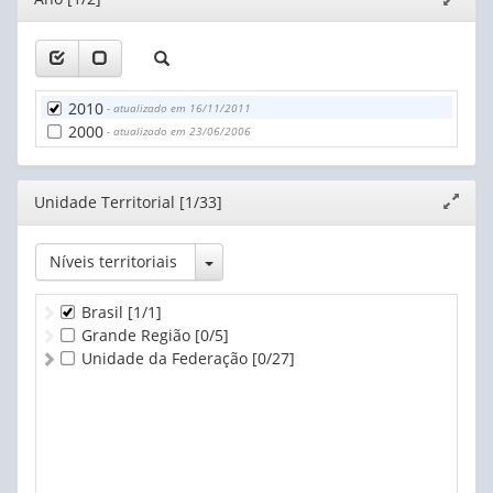
janela
2010
- atualizado em 16/11/2011
2000
- atualizado em 23/06/2006
Editor
Unidade Territorial [1/33]
Expand
janela
Toggle Dropdown
Níveis territoriais
Brasil
[1/1]
Grande Região
[0/5]
Unidade da Federação
[0/27]