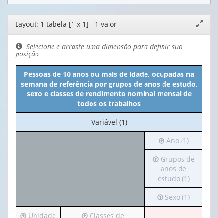
Editor
Layout: 1 tabela [1 x 1] - 1 valor
Expand
de
janela
layout
Selecione e arraste uma dimensão para definir sua
posição
Pessoas de 10 anos ou mais de idade, ocupadas na
semana de referência por grupos de anos de estudo,
sexo e classes de rendimento nominal mensal de
todos os trabalhos
No
Variável (1)
cabeçalho:
Irá
Ano (1)
Variável
para
(1)
Irá
Grupos de
o
para
anos de
cabeçalho
o
estudo (1)
(possui
cabeçalho
apenas
Irá
Sexo (1)
(possui
1
para
apenas
valor):
Irá
Irá
Unidade
Classes de
o
1