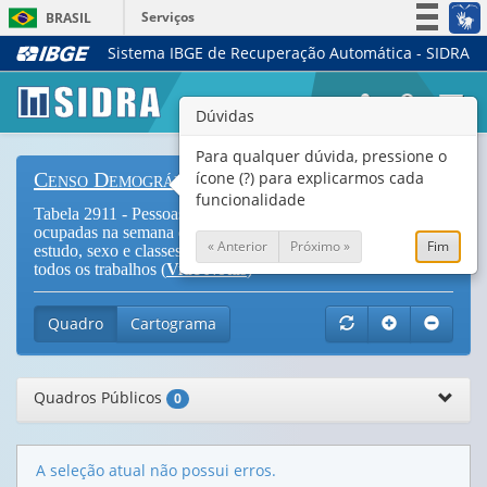
Serviços
BRASIL
Sistema IBGE de Recuperação Automática - SIDRA
Simplifique!
Participe
Togg
Dúvidas
Acesso à informação
navi
Legislação
Para qualquer dúvida, pressione o
ícone (?) para explicarmos cada
Censo Demográfico
Canais
funcionalidade
Tabela 2911 - Pessoas de 10 anos ou mais de idade,
ocupadas na semana de referência por grupos de anos de
« Anterior
Próximo »
Fim
estudo, sexo e classes de rendimento nominal mensal de
todos os trabalhos (
Vide Notas
)
Quadro
Cartograma
Quadros Públicos
0
A seleção atual não possui erros.