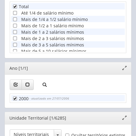
Total
Até 1/4 de salário mínimo
Mais de 1/4 a 1/2 salário mínimo
Mais de 1/2 a 1 salário mínimo
Mais de 1 a 2 salários mínimos
Mais de 2 a 3 salários mínimos
Mais de 3 a 5 salários mínimos
Mais de 5 a 10 salários mínimos
Mais de 10 a 15 salários mínimos
Mais de 15 a 20 salários mínimos
Editor
Ano [1/1]
Expand
Mais de 20 a 30 salários mínimos
janela
Mais de 30 salários mínimos
Sem rendimento
2000
- atualizado em 27/07/2006
Editor
Unidade Territorial [1/6285]
Expand
janela
Toggle Dropdown
Níveis territoriais
Ocultar territórios extintos