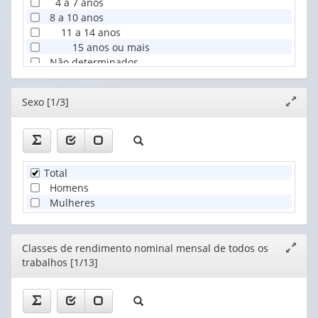
4 a 7 anos
8 a 10 anos
11 a 14 anos
15 anos ou mais
Não determinados
Editor
Sexo [1/3]
Expand
janela
Total
Homens
Mulheres
Editor
Classes de rendimento nominal mensal de todos os
Expand
trabalhos [1/13]
janela