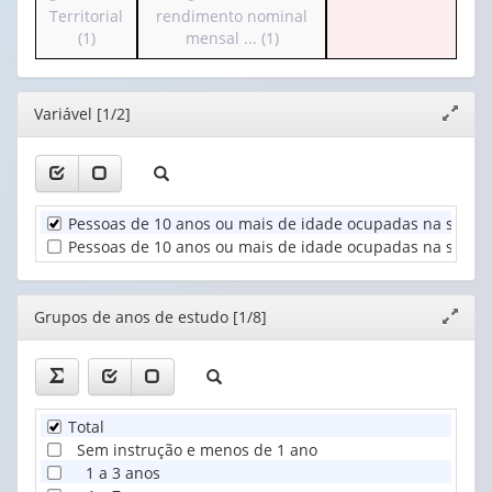
para
para
Territorial
rendimento nominal
cabeçalho
valor):
Ano
o
o
(1)
mensal ... (1)
(possui
(1)
cabeçalho
cabeçalho
apenas
Grupos
(possui
(possui
1
de
apenas
apenas
valor):
anos
Editor
Variável [1/2]
Expand
1
1
de
janela
valor):
valor):
Sexo
estudo
(1)
(1)
Unidade
Classes
Territorial
de
Pessoas de 10 anos ou mais de idade ocupadas na semana
(1)
rendimento
Pessoas de 10 anos ou mais de idade ocupadas na semana 
nominal
mensal
...
Editor
Grupos de anos de estudo [1/8]
Expand
(1)
janela
Total
Sem instrução e menos de 1 ano
1 a 3 anos