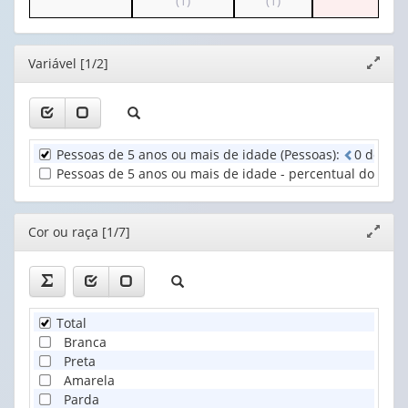
(1)
(1)
apenas
Cor
o
cabeçalho
cabeçalho
1
ou
cabeçalho
(possui
(possui
valor):
raça
(possui
apenas
apenas
(1)
Editor
Variável [1/2]
apenas
Expand
1
1
Sexo
1
janela
valor):
valor):
(1)
valor):
Alfabetização
Grupo
Unidade
(1)
de
Pessoas de 5 anos ou mais de idade (Pessoas)
:
0
d
e
8
Territorial
idade
(1)
Pessoas de 5 anos ou mais de idade - percentual do total 
(1)
Editor
Cor ou raça [1/7]
Expand
janela
Total
Branca
Preta
Amarela
Parda