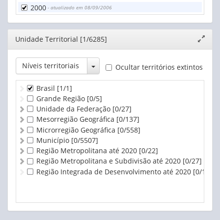
70 anos ou mais
2000
- atualizado em 08/09/2006
Editor
Unidade Territorial [1/6285]
Expand
janela
Toggle Dropdown
Níveis territoriais
Ocultar territórios extintos
Brasil
[1/1]
Grande Região
[0/5]
Unidade da Federação
[0/27]
Mesorregião Geográfica
[0/137]
Microrregião Geográfica
[0/558]
Município
[0/5507]
Região Metropolitana até 2020
[0/22]
Região Metropolitana e Subdivisão até 2020
[0/27]
Região Integrada de Desenvolvimento até 2020
[0/1]