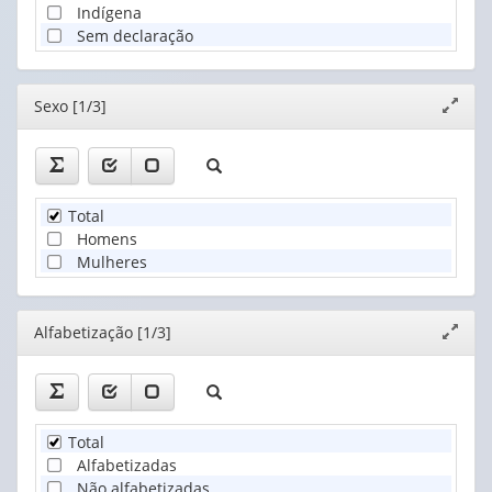
Indígena
Sem declaração
Editor
Sexo [1/3]
Expand
janela
Total
Homens
Mulheres
Editor
Alfabetização [1/3]
Expand
janela
Total
Alfabetizadas
Não alfabetizadas