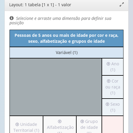
Editor
Layout: 1 tabela [1 x 1] - 1 valor
Expand
de
janela
layout
Selecione e arraste uma dimensão para definir sua
posição
Pessoas de 5 anos ou mais de idade por cor e raça,
sexo, alfabetização e grupos de idade
No
Variável (1)
cabeçalho:
Irá
Ano
Variável
para
(1)
(1)
o
Irá
Cor
cabeçalho
para
ou raça
(possui
o
(1)
apenas
cabeçalho
1
Irá
Sexo
(possui
valor):
para
(1)
apenas
o
1
Ano
Irá
Irá
Grupo
cabeçalho
valor):
(1)
Irá
Unidade
para
para
Alfabetização
de idade
(possui
para
Territorial (1)
o
o