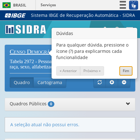
Serviços
BRASIL
Sistema IBGE de Recuperação Automática - SIDRA
Simplifique!
Participe
Togg
Dúvidas
Acesso à informação
navi
Legislação
Para qualquer dúvida, pressione o
ícone (?) para explicarmos cada
Censo Demográfico
Canais
funcionalidade
Tabela 2972 - Pessoas de 5 anos ou mais de idade por cor e
raça, sexo, alfabetização e grupos de idade (
Vide Notas
)
« Anterior
Próximo »
Fim
Quadro
Cartograma
Quadros Públicos
0
A seleção atual não possui erros.