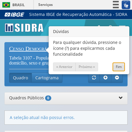
Serviços
BRASIL
Sistema IBGE de Recuperação Automática - SIDRA
Simplifique!
Participe
Togg
Dúvidas
Acesso à informação
navi
Legislação
Para qualquer dúvida, pressione o
ícone (?) para explicarmos cada
Censo Demográfico
Canais
funcionalidade
Tabela 3107 - População residente, por situação do
domicílio, sexo e grupos de idade - Sinopse (
Vide Notas
)
« Anterior
Próximo »
Fim
Quadro
Cartograma
Quadros Públicos
0
A seleção atual não possui erros.