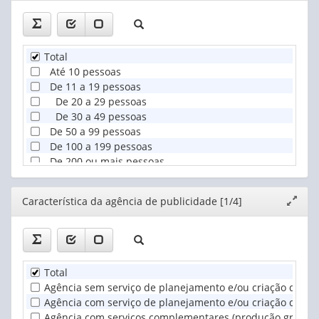
Total
Até 10 pessoas
De 11 a 19 pessoas
De 20 a 29 pessoas
De 30 a 49 pessoas
De 50 a 99 pessoas
De 100 a 199 pessoas
De 200 ou mais pessoas
Sem declaração de pessoal ocupado
Editor
Característica da agência de publicidade [1/4]
Expand
janela
Total
Agência sem serviço de planejamento e/ou criação de ca
Agência com serviço de planejamento e/ou criação de ca
Agência com serviços complementares (produção gráfica, p