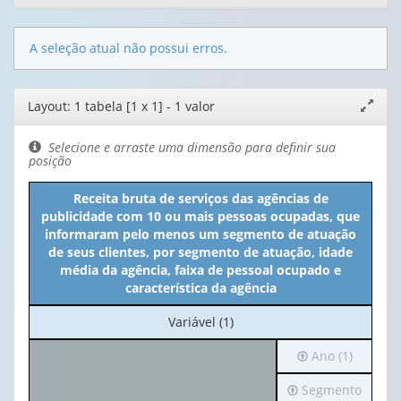
A seleção atual não possui erros.
Editor
Layout: 1 tabela [1 x 1] - 1 valor
Expand
de
janela
layout
Selecione e arraste uma dimensão para definir sua
posição
Receita bruta de serviços das agências de
publicidade com 10 ou mais pessoas ocupadas, que
informaram pelo menos um segmento de atuação
de seus clientes, por segmento de atuação, idade
média da agência, faixa de pessoal ocupado e
característica da agência
No
Variável (1)
cabeçalho:
Irá
Ano (1)
Variável
para
(1)
Irá
Segmento
o