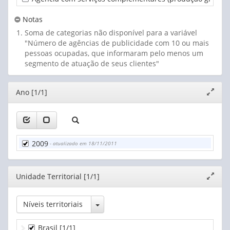
Notas
Soma de categorias não disponível para a variável
"Número de agências de publicidade com 10 ou mais
pessoas ocupadas, que informaram pelo menos um
segmento de atuação de seus clientes"
Editor
Ano [1/1]
Expand
janela
2009
- atualizado em 18/11/2011
Editor
Unidade Territorial [1/1]
Expand
janela
Toggle Dropdown
Níveis territoriais
Brasil
[1/1]