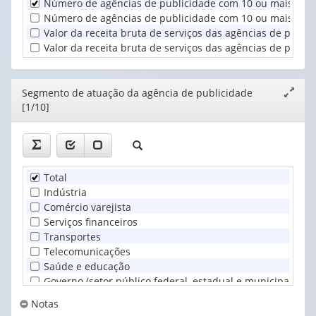
Número de agências de publicidade com 10 ou mais pess
de
(1)
publicid...
Número de agências de publicidade com 10 ou mais pesso
(1)
Valor da receita bruta de serviços das agências de pub
Valor da receita bruta de serviços das agências de publ
Editor
Segmento de atuação da agência de publicidade
Expand
[1/10]
janela
Total
Indústria
Comércio varejista
Serviços financeiros
Transportes
Telecomunicações
Saúde e educação
Governo (setor público federal, estadual e municipal), ex
Entidades e organizações associativas (organizações patron
Notas
Outro