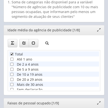
Soma de categorias não disponível para a variável
"Número de agências de publicidade com 10 ou mais
pessoas ocupadas, que informaram pelo menos um
segmento de atuação de seus clientes"
Editor
Idade média da agência de publicidade [1/8]
Expand
janela
Total
Até 1 ano
De 2 a 4 anos
De 5 a 9 anos
De 10 a 19 anos
De 20 a 29 anos
Mais de 30 anos
Sem declaração
Editor
Faixas de pessoal ocupado [1/9]
Expand
janela