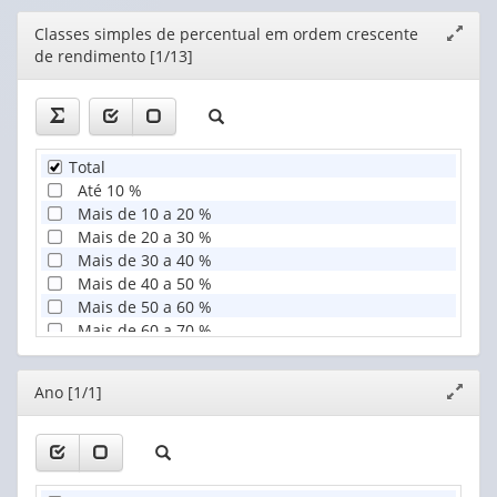
Editor
Classes simples de percentual em ordem crescente
Expand
de rendimento [1/13]
janela
Total
Até 10 %
Mais de 10 a 20 %
Mais de 20 a 30 %
Mais de 30 a 40 %
Mais de 40 a 50 %
Mais de 50 a 60 %
Mais de 60 a 70 %
Mais de 70 a 80 %
Mais de 80 a 90 %
Editor
Ano [1/1]
Expand
Mais de 90 a 100 %
janela
Mais de 95 a 100 %
Mais de 99 a 100 %