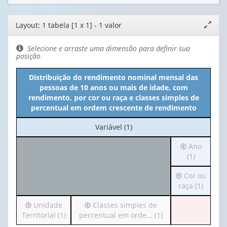
Editor
Layout: 1 tabela [1 x 1] - 1 valor
Expand
de
janela
layout
Selecione e arraste uma dimensão para definir sua
posição
Distribuição do rendimento nominal mensal das
pessoas de 10 anos ou mais de idade, com
rendimento, por cor ou raça e classes simples de
percentual em ordem crescente de rendimento
No
Variável (1)
cabeçalho:
Irá
Ano
Variável
para
(1)
(1)
o
Irá
Cor ou
cabeçalho
para
raça (1)
(possui
o
apenas
Irá
Irá
Unidade
Classes simples de
cabeçalho
1
para
para
Territorial (1)
percentual em orde... (1)
(possui
valor):
o
o
apenas