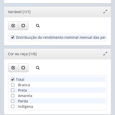
cabeçalho
cabeçalho
1
Ano
(possui
(possui
valor):
(1)
Editor
Variável [1/1]
Expand
apenas
apenas
janela
1
1
Cor
valor):
valor):
ou
raça
Unidade
Classes
(1)
Distribuição do rendimento nominal mensal das pessoas
Territorial
simples
(1)
de
percentual
Editor
Cor ou raça [1/6]
Expand
em
janela
orde...
(1)
Total
Branca
Preta
Amarela
Parda
Indígena