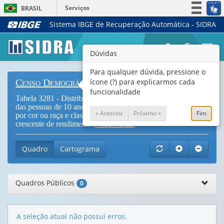
Serviços
BRASIL
Sistema IBGE de Recuperação Automática - SIDRA
Simplifique!
Participe
Togg
Dúvidas
Acesso à informação
navi
Legislação
Para qualquer dúvida, pressione o
ícone (?) para explicarmos cada
Censo Demográfico
Canais
funcionalidade
Tabela 3281 - Distribuição do rendimento nominal mensal
das pessoas de 10 anos ou mais de idade, com rendimento,
« Anterior
Próximo »
Fim
por cor ou raça e classes simples de percentual em ordem
crescente de rendimento (
Vide Notas
)
Quadro
Cartograma
Quadros Públicos
0
A seleção atual não possui erros.