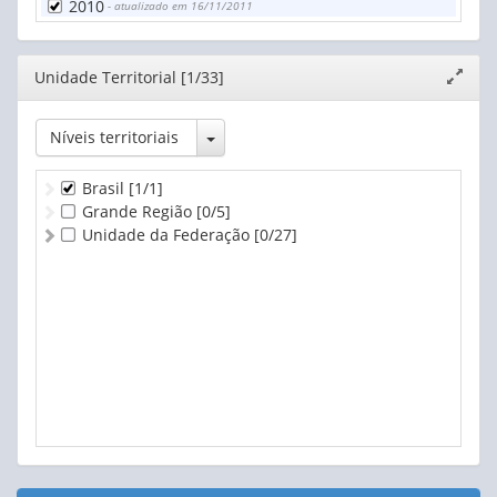
2010
- atualizado em 16/11/2011
Editor
Unidade Territorial [1/33]
Expand
janela
Toggle Dropdown
Níveis territoriais
Brasil
[1/1]
Grande Região
[0/5]
Unidade da Federação
[0/27]