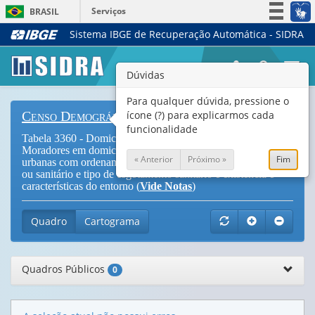
Serviços
BRASIL
Sistema IBGE de Recuperação Automática - SIDRA
Simplifique!
Participe
Togg
Dúvidas
Acesso à informação
navi
Legislação
Para qualquer dúvida, pressione o
ícone (?) para explicarmos cada
Censo Demográfico
Canais
funcionalidade
Tabela 3360 - Domicílios particulares permanentes e
Moradores em domicílios particulares permanentes, em áreas
« Anterior
Próximo »
Fim
urbanas com ordenamento regular, por existência de banheiro
ou sanitário e tipo de esgotamento sanitário e existência e
características do entorno (
Vide Notas
)
Quadro
Cartograma
Quadros Públicos
0