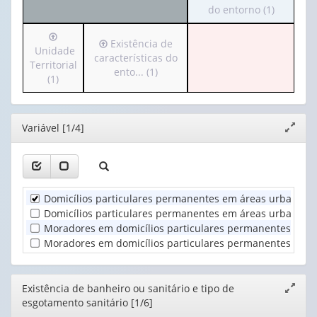
para
do entorno (1)
apenas
valor):
o
1
Irá
cabeçalho
valor):
Ano
Irá
Existência de
para
Unidade
(possui
(1)
para
características do
o
Territorial
apenas
Existência
o
ento... (1)
cabeçalho
(1)
1
de
cabeçalho
(possui
valor):
banheiro
(possui
apenas
ou
apenas
1
Características
sanitário
Editor
Variável [1/4]
1
Expand
valor):
do
e...
valor):
janela
entorno
(1)
Unidade
(1)
Existência
Territorial
de
(1)
Domicílios particulares permanentes em áreas urbanas 
características
do
Domicílios particulares permanentes em áreas urbanas co
ento...
Moradores em domicílios particulares permanentes em á
(1)
Moradores em domicílios particulares permanentes em ár
Editor
Existência de banheiro ou sanitário e tipo de
Expand
esgotamento sanitário [1/6]
janela