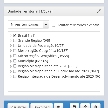
Editor
Unidade Territorial [1/6379]
Expand
janela
Toggle Dropdown
Níveis territoriais
Ocultar territórios extintos
Brasil
[1/1]
Grande Região
[0/5]
Unidade da Federação
[0/27]
Mesorregião Geográfica
[0/137]
Microrregião Geográfica
[0/558]
Município
[0/5565]
Região Metropolitana até 2020
[0/36]
Região Metropolitana e Subdivisão até 2020
[0/47]
Região Integrada de Desenvolvimento até 2020
[0/3]
Visualizar
Download