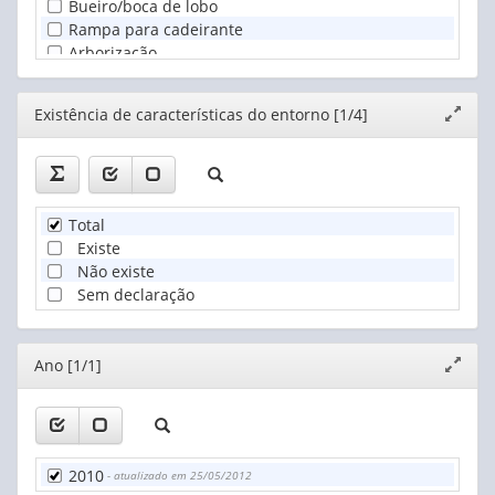
Bueiro/boca de lobo
Rampa para cadeirante
Arborização
Esgoto a céu aberto
Lixo acumulado nos logradouros
Editor
Existência de características do entorno [1/4]
Expand
janela
Total
Existe
Não existe
Sem declaração
Editor
Ano [1/1]
Expand
janela
2010
- atualizado em 25/05/2012