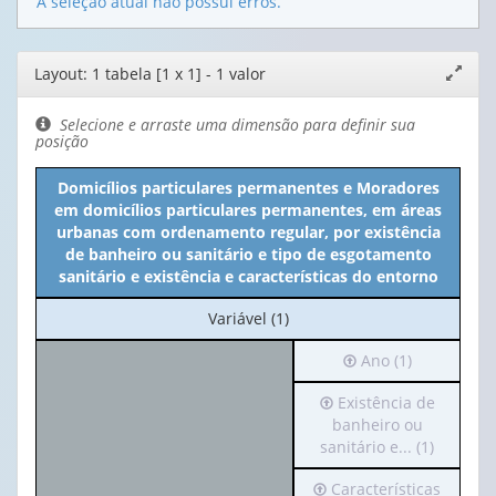
A seleção atual não possui erros.
Editor
Layout: 1 tabela [1 x 1] - 1 valor
Expand
de
janela
layout
Selecione e arraste uma dimensão para definir sua
posição
Domicílios particulares permanentes e Moradores
em domicílios particulares permanentes, em áreas
urbanas com ordenamento regular, por existência
de banheiro ou sanitário e tipo de esgotamento
sanitário e existência e características do entorno
No
Variável (1)
cabeçalho:
Irá
Ano (1)
Variável
para
(1)
Irá
Existência de
o
para
banheiro ou
cabeçalho
o
sanitário e... (1)
(possui
cabeçalho
apenas
Irá
Características
(possui
1