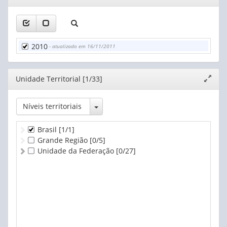
janela
2010
- atualizado em 16/11/2011
Editor
Unidade Territorial [1/33]
Expand
janela
Toggle Dropdown
Níveis territoriais
Brasil
[1/1]
Grande Região
[0/5]
Unidade da Federação
[0/27]