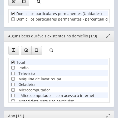
valor):
bens
duráveis
Unidade
existentes
Domicílios particulares permanentes (Unidades)
Territorial
no
Domicílios particulares permanentes - percentual do total
(1)
do...
(1)
Editor
Alguns bens duráveis existentes no domicílio [1/9]
Expand
janela
Total
Rádio
Televisão
Máquina de lavar roupa
Geladeira
Microcomputador
Microcomputador - com acesso à internet
Motocicleta para uso particular
Automóvel para uso particular
Editor
Ano [1/1]
Expand