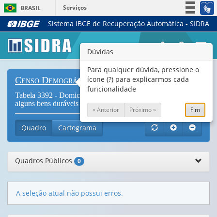
Serviços
BRASIL
Sistema IBGE de Recuperação Automática - SIDRA
Simplifique!
Participe
Togg
Dúvidas
Acesso à informação
navi
Legislação
Para qualquer dúvida, pressione o
ícone (?) para explicarmos cada
Censo Demográfico
Canais
funcionalidade
Tabela 3392 - Domicílios particulares permamentes, por
alguns bens duráveis existentes no domicílio (
Vide Notas
)
« Anterior
Próximo »
Fim
Quadro
Cartograma
Quadros Públicos
0
A seleção atual não possui erros.