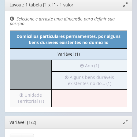
Editor
Layout: 1 tabela [1 x 1] - 1 valor
Expand
de
janela
layout
Selecione e arraste uma dimensão para definir sua
posição
Domicílios particulares permamentes, por alguns
bens duráveis existentes no domicílio
No
Variável (1)
cabeçalho:
Irá
Ano (1)
Variável
para
(1)
Irá
Alguns bens duráveis
o
para
existentes no do... (1)
cabeçalho
o
(possui
Irá
Unidade
cabeçalho
apenas
para
Territorial (1)
(possui
1
o
apenas
valor):
cabeçalho
1
(possui
valor):
Ano
Editor
Variável [1/2]
Expand
apenas
(1)
janela
1
Alguns