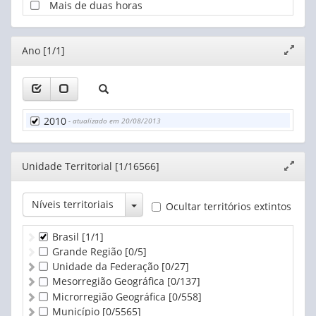
Mais de duas horas
Editor
Ano [1/1]
Expand
janela
2010
- atualizado em 20/08/2013
Editor
Unidade Territorial [1/16566]
Expand
janela
Toggle Dropdown
Níveis territoriais
Ocultar territórios extintos
Brasil
[1/1]
Grande Região
[0/5]
Unidade da Federação
[0/27]
Mesorregião Geográfica
[0/137]
Microrregião Geográfica
[0/558]
Município
[0/5565]