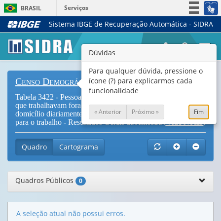
Serviços
BRASIL
Sistema IBGE de Recuperação Automática - SIDRA
Simplifique!
Participe
Togg
Dúvidas
Acesso à informação
navi
Legislação
Para qualquer dúvida, pressione o
ícone (?) para explicarmos cada
Censo Demográfico
Canais
funcionalidade
Tabela 3422 - Pessoas ocupadas na semana de referência,
que trabalhavam fora do domicílio e retornavam para seu
« Anterior
Próximo »
Fim
domicílio diariamente, por tempo habitual de deslocamento
para o trabalho - Resultados Gerais da Amostra (
Vide Notas
)
Quadro
Cartograma
Quadros Públicos
0
A seleção atual não possui erros.