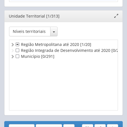
Editor
Unidade Territorial [1/313]
Expand
janela
Toggle Dropdown
Níveis territoriais
Região Metropolitana até 2020
[1/20]
Região Integrada de Desenvolvimento até 2020
[0/2]
Município
[0/291]