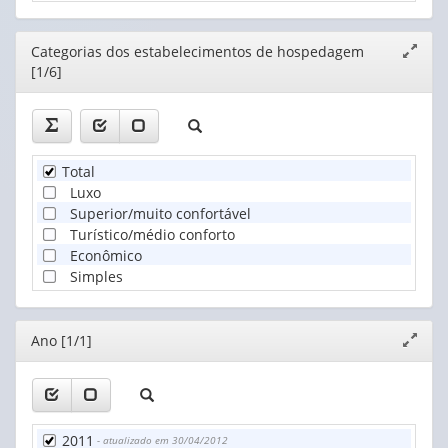
Editor
Categorias dos estabelecimentos de hospedagem
Expand
[1/6]
janela
Total
Luxo
Superior/muito confortável
Turístico/médio conforto
Econômico
Simples
Editor
Ano [1/1]
Expand
janela
2011
- atualizado em 30/04/2012