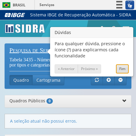
Serviços
BRASIL
Sistema IBGE de Recuperação Automática - SIDRA
Simplifique!
Participe
Togg
Dúvidas
Acesso à informação
navi
Legislação
Para qualquer dúvida, pressione o
ícone (?) para explicarmos cada
Pesquisa de Serviços de Hospedagem
Canais
funcionalidade
Tabela 3435 - Número de estabelecimentos de hospedagem,
por tipos e categorias de estabelecimentos (
Vide Notas
)
« Anterior
Próximo »
Fim
Quadro
Cartograma
Quadros Públicos
0
A seleção atual não possui erros.