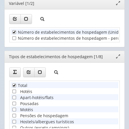
1
de
Editor
Variável [1/2]
1
Expand
valor):
estabelecimentos
valor):
janela
de
Unidade
hospedag...
Categorias
Territorial
(1)
dos
(1)
Número de estabelecimentos de hospedagem (Unidades)
estabelecimentos
de
Número de estabelecimentos de hospedagem - percentual 
ho...
(1)
Editor
Tipos de estabelecimentos de hospedagem [1/8]
Expand
janela
Total
Hotéis
Apart-hotéis/flats
Pousadas
Motéis
Pensões de hospedagem
Hostels/albergues turísticos
Outros (exceto campings)