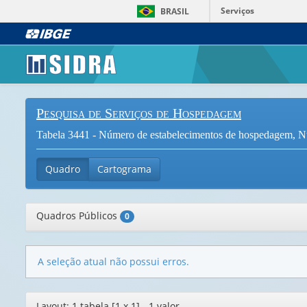
Serviços
BRASIL
Pesquisa de Serviços de Hospedagem
Tabela 3441 - Número de estabelecimentos de hospedagem, Núm
Quadro
Cartograma
Quadros Públicos
0
A seleção atual não possui erros.
Editor
Layout: 1 tabela [1 x 1] - 1 valor