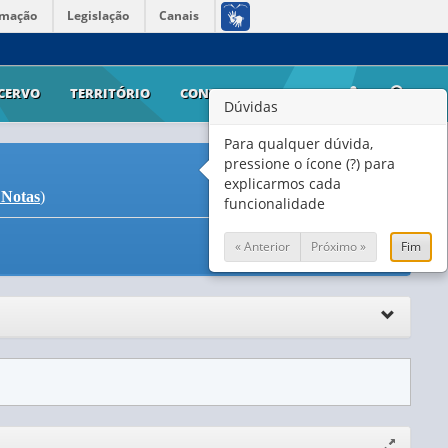
rmação
Legislação
Canais
CERVO
TERRITÓRIO
CONTATO
AJUDA
Dúvidas
Para qualquer dúvida,
pressione o ícone (?) para
explicarmos cada
 Notas
)
funcionalidade
« Anterior
Próximo »
Fim
Expandir/