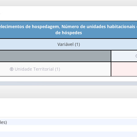
o
lecimentos de hospedagem, Número de unidades habitacionais e
de hóspedes
No
Variável (1)
cabeçalho:
I
Variável
(1)
Irá
Unidade Territorial (1)
para
o
cabeçalho
(possui
v
apenas
1
valor):
(
es)
Unidade
Territorial
(1)